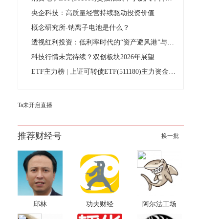
央企科技：高质量经营持续驱动投资价值
概念研究所-钠离子电池是什么？
透视红利投资：低利率时代的“资产避风港”与配置价值
科技行情未完待续？双创板块2026年展望
ETF主力榜 | 上证可转债ETF(511180)主力资金净流入5002.82万元，居全市场第一梯队-20251231
Ta未开启直播
推荐财经号
换一批
邱林
功夫财经
阿尔法工场