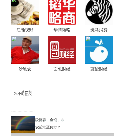
江瀚视野
华商韬略
斑马消费
沙黾农
面包财经
蓝鲸财经
换一批
24小时热文
段德春：金银，非
农前涨至何方？