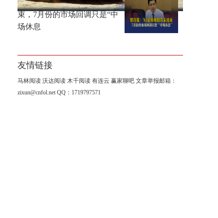
邢自强：AI超级周期尚未结
束，7月份的市场回调只是“中
场休息
友情链接
马林阅读
沃达阅读
木千阅读
有连云
赢家聊吧
文章举报邮箱：
zixun@cnfol.net
QQ：1719797571