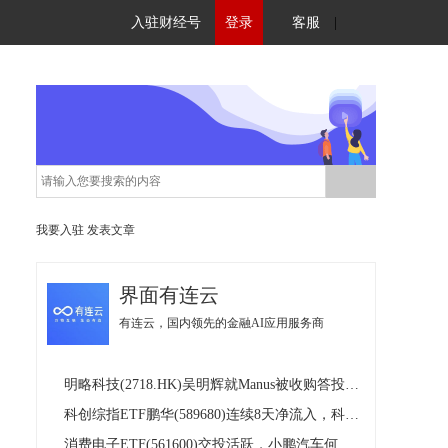
入驻财经号
登录
客服
|
我要入驻
发表文章
界面有连云
有连云，国内领先的金融AI应用服务商
明略科技(2718.HK)吴明辉就Manus被收购答投资者问：AI公司的护城河究竟在哪里？
科创综指ETF鹏华(589680)连续8天净流入，科创板总市值超10万亿元
消费电子ETF(561600)交投活跃，小鹏汽车何小鹏：2026年全自动驾驶会真正到来