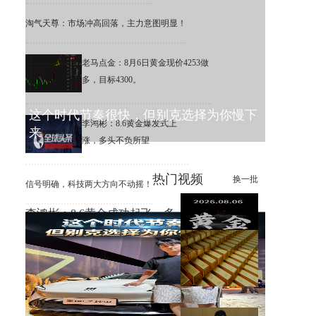
淘气天尊：市场冲高回落，主力意图明显！
老马点金：8月6日黄金现价4253做
多，目标4300。
这个时代节奏很快，但别克选择为你慢下
李鸿彬：8.6黄金爆发式上
来
涨，多头不负所望
热门视频
换一批
信号明确，科技两大方向不动摇！
李鸿彬：8.6黄金成功起飞，多
头打响反攻战
黄金大涨，错过机会，总比低
位割肉强！