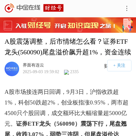
A股震荡调整，后市情绪怎么看？证券ETF
龙头(560090)尾盘溢价飙升超1%，资金连续
3日净流入1.6亿元，逢跌踊跃布局！
界面有连云
财经号APP
2025-09-03 19:59:02
2335
A股市场接连两日回调，9月3日，沪指收跌超
1%，科创50跌超2%，创业板指涨0.95%，两市超
4500只个股回调，成交额环比大幅缩量超5000亿
元。
证券ETF龙头（560090）震荡下行，尾盘翘
尾，收跌3.07%，弱势三连阴，但尾盘溢价达