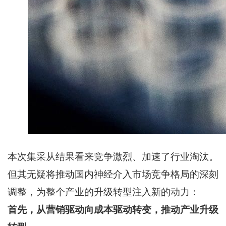
本次集采从结果看来竞争激烈、加速了行业淘汰。
但其无疑将推动国内神经介入市场竞争格局的深刻
调整，为整个产业的升级转型注入新的动力：
首先，从营销驱动向成本驱动转变，推动产业升级