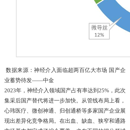
数据来源：神经介入面临超两百亿大市场 国产企
业蓄势待发——中金
2023年，神经介入领域国产占有率达到25%，此次
集采后国产替代将进一步加快。从管线布局上看，
心玮医疗、微创神通、归创通桥等多家国产企业展
现出差异化竞争格局。在出血、缺血、狭窄和通路