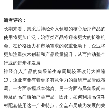
编者评论：
长期来看，集采后神经介入领域的核心治疗产品的
使用将更加广泛，治疗类产品将迎来更大的扩张机
会。在价格压力和市场需求的双重驱动下，企业将
更加注重技术创新和产品质量提升，从而推动整个
行业的进步和发展。
神经介入产品的集采前生命周期较医改前大幅缩
短，企业需要有着更多有竞争力的自研产品管线布
局。一方面掌握成本优势、另一方面布局集采尚未
涉及的高门槛治疗类产品。因此，如何利用高值耗
材配套使用这一产业特点，全盘布局成为发展的关