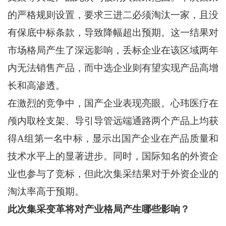
的严格规则设置，要求三进二必须淘汰一家，且没
有保底中标条款，导致降幅超出预期。这一结果对
市场格局产生了深远影响，丢标企业在该区域两年
内无法销售产品，而中选企业则有望实现产品高增
长和高渗透。
在激烈的竞争中，国产企业表现亮眼。心玮医疗在
颅内取栓支架、导引导管远端通路两个产品上均获
得A组第一名中标，显示出国产企业在产品质量和
技术水平上的显著进步。同时，国际知名的外资企
业也参与了竞标，但此次集采结果对于外资企业的
淘汰率高于预期。
此次集采变革将对产业格局产生哪些影响？