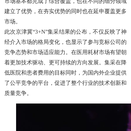
市场基本都完成了综合覆盖，也在不同的细分领域
建立了优势，在夯实优势的同时也在延申覆盖更多
市场。
此次京津冀“3+N”集采结果的公布，不仅反映了神
经介入市场的格局变化，也显示了参与竞标公司的
竞争态势和市场适应能力。在医用耗材市场有望朝
着更加技术驱动、更可持续的方向发展。集采在降
低医院和患者费用的目标同时，为国内外企业提供
了公平竞争的平台，促进了整个行业的技术创新和
质量竞争。