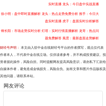
实时直播
龙头：今日盘中实战直播
徐小明：盘中即时直播解析
龙头：热点走势免费分析
推手：今日大
盘实时直播
虎子：盘面实时分析解答
锋长阳：市场走势实时分析
灯塔：实时行情直播解析
龙哥：热点问
题免费解答
風雲：最新盘面走势解析
财经号声明：
本文由入驻中金在线财经号平台的作者撰写，观点仅代表
作者本人，不代表中金在线立场。仅供读者参考，并不构成投资建议。投
资者据此操作，风险自担。同时提醒网友提高风险意识，请勿私下汇款给
自媒体作者，避免造成金钱损失，风险自负。如有文章和图片作品版权及
其他问题，请联系本站。
文明上网，理性发言