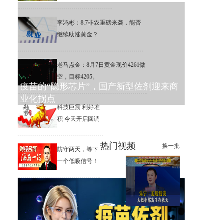
李鸿彬：8.7非农重磅来袭，能否
继续助涨黄金？
老马点金：8月7日黄金现价4261做
空，目标4205。
疫苗的“隐形芯片”，国产新型佐剂迎来商
业化拐点
科技巨震 利好堆
积 今天开启回调
热门视频
换一批
防守两天，等下
一个低吸信号！
兆易创新大涨超8%，葛卫东逆
势加仓逾18万股