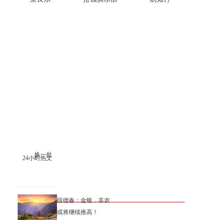
换一批
24小时热文
段德春：金银，非农
或将继续推高！