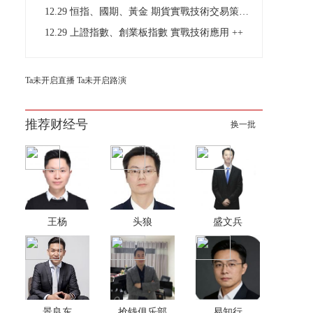
12.29 恒指、國期、黃金 期貨實戰技術交易策略分析
12.29 上證指數、創業板指數 實戰技術應用 ++
Ta未开启直播
Ta未开启路演
推荐财经号
换一批
王杨
头狼
盛文兵
景良东
抢钱俱乐部
易知行