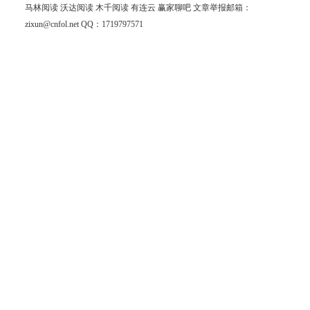
马林阅读
沃达阅读
木千阅读
有连云
赢家聊吧
文章举报邮箱：
zixun@cnfol.net
QQ：1719797571