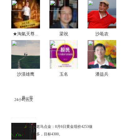
★淘氣天尊...
梁祝
沙黾农
沙漠雄鹰
玉名
潘益兵
换一批
24小时热文
老马点金：8月6日黄金现价4253做
多，目标4300。