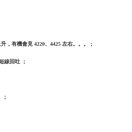
上升，有機會見 4220、4425 左右。。。；
始短線回吐 ；
；
。；