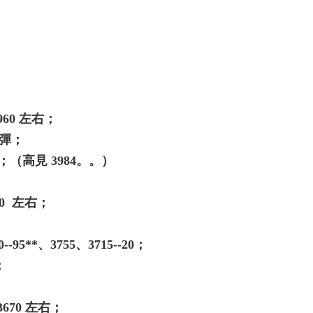
60 左右；
反彈；
右；（高見 3984。。）
-70 左右；
-95**、3755、3715--20；
；
3670 左右；