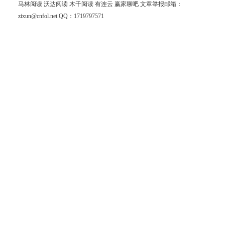
马林阅读
沃达阅读
木千阅读
有连云
赢家聊吧
文章举报邮箱：
zixun@cnfol.net
QQ：1719797571