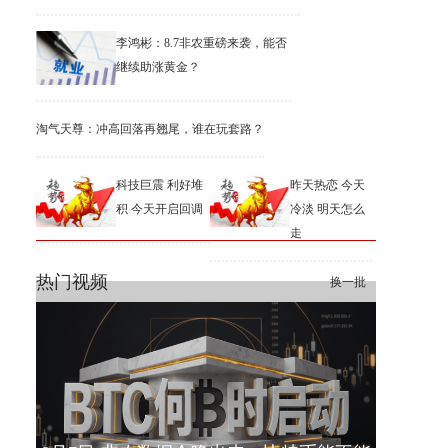
李鸿彬：8.7非农重磅来袭，能否
继续助涨黄金？
淘气天尊：冲高回落再翘尾，谁在玩套路？
科技巨震 利好堆
昨天热恋 今天
积 今天开启回调
冷淡 明天怎么
走
热门视频
换一批