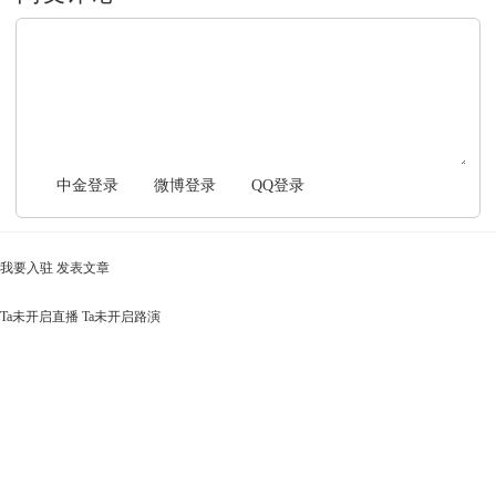
文明上网，理性发言
中金登录
微博登录
QQ登录
我要入驻
发表文章
Ta未开启直播
Ta未开启路演