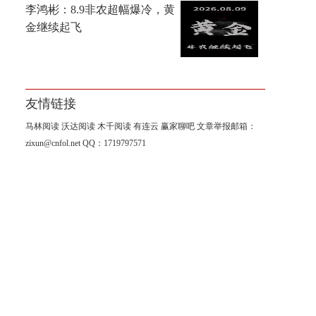
李鸿彬：8.9非农超幅爆冷，黄
金继续起飞
友情链接
马林阅读
沃达阅读
木千阅读
有连云
赢家聊吧
文章举报邮箱：
zixun@cnfol.net
QQ：1719797571