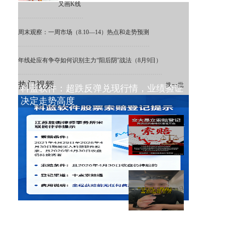
又画K线
周末观察：一周市场（8.10—14）热点和走势预测
年线处应有争夺
如何识别主力“阳后阴”战法（8月9日）
热门视频
换一批
科蓝软件：超跌反弹兑现行情，业绩验证
决定走势高度
ST 交大昂立：利空出清，困境
之下重估价值
8月9日复盘，非农不及预期，
金价大涨！