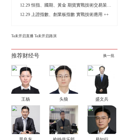
12.29 恒指、國期、黃金 期貨實戰技術交易策略分析
12.29 上證指數、創業板指數 實戰技術應用 ++
Ta未开启直播
Ta未开启路演
推荐财经号
换一批
王杨
头狼
盛文兵
景良东
抢钱俱乐部
易知行