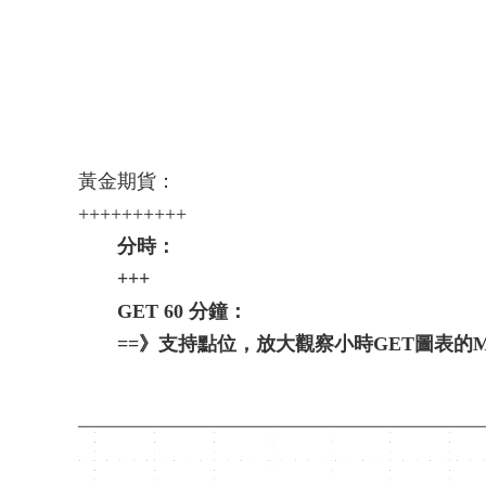
黃金期貨：
++++++++++
分時：
+++
GET 60 分鐘：
==》支持點位，放大觀察小時GET圖表的