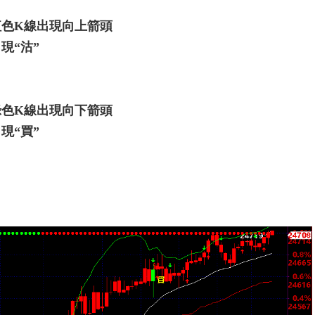
紅色K線出現向上箭頭
現“沽”
綠色K線出現向下箭頭
現“買”