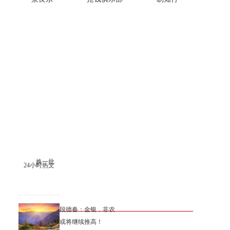
换一批
24小时热文
段德春：金银，非农
或将继续推高！