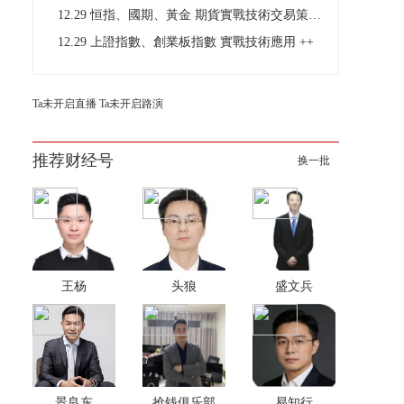
12.29 恒指、國期、黃金 期貨實戰技術交易策略分析
12.29 上證指數、創業板指數 實戰技術應用 ++
Ta未开启直播
Ta未开启路演
推荐财经号
换一批
王杨
头狼
盛文兵
景良东
抢钱俱乐部
易知行