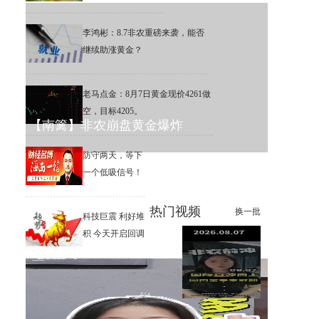
李鸿彬：8.7非农重磅来袭，能否
继续助涨黄金？
老马点金：8月7日黄金现价4261做
空，目标4205。
【南篱】非农崩盘黄金爆炸
防守两天，等下
一个低吸信号！
热门视频
换一批
科技巨震 利好堆
积 今天开启回调
李鸿彬：8.7黄金大非农来了，
你看涨还是看跌？