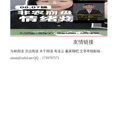
【南篱】黄金想涨要注意
杨山海：8月非农进入倒计时阶
段！
友情链接
马林阅读
沃达阅读
木千阅读
有连云
赢家聊吧
文章举报邮箱：
zixun@cnfol.net
QQ：1719797571