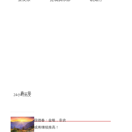
换一批
24小时热文
段德春：金银，非农
或将继续推高！