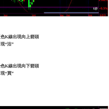
紅色K線出現向上箭頭
現“沽”
綠色K線出現向下箭頭
現“買”