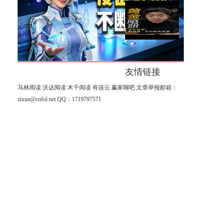
朱宁：美股股灾大概率都发生
在秋天
黄金暴涨之后，今晚非农可能
让很多人意外！
友情链接
马林阅读
沃达阅读
木千阅读
有连云
赢家聊吧
文章举报邮箱：
zixun@cnfol.net
QQ：1719797571