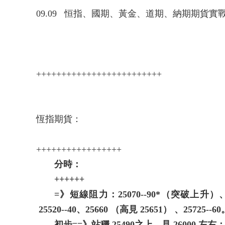
09.09 恒指、國期、黃金、道期、納期期貨
+++++++++++++++++++++++++
恆指期貨：
+++++++++++++++++
分時：
++++++
=》短線阻力：25070--90*（突破上升）
25520--40、25660 （高見 25651） 、25725--
初步==》站穩 25490之上，見 26000 左右