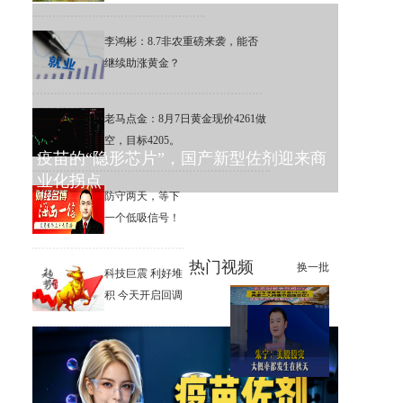
李鸿彬：8.7非农重磅来袭，能否
继续助涨黄金？
老马点金：8月7日黄金现价4261做
空，目标4205。
疫苗的“隐形芯片”，国产新型佐剂迎来商
业化拐点
防守两天，等下
一个低吸信号！
热门视频
换一批
科技巨震 利好堆
积 今天开启回调
兆易创新大涨超8%，葛卫东逆
势加仓逾18万股