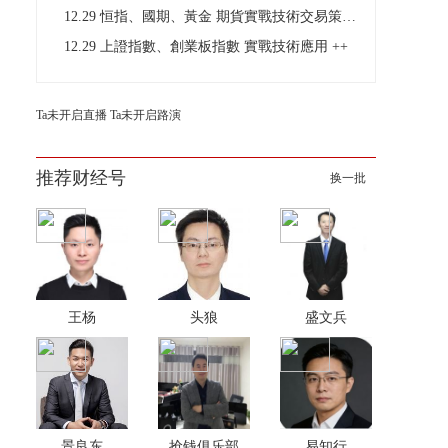
12.29 恒指、國期、黃金 期貨實戰技術交易策略分析
12.29 上證指數、創業板指數 實戰技術應用 ++
Ta未开启直播
Ta未开启路演
推荐财经号
换一批
王杨
头狼
盛文兵
景良东
抢钱俱乐部
易知行