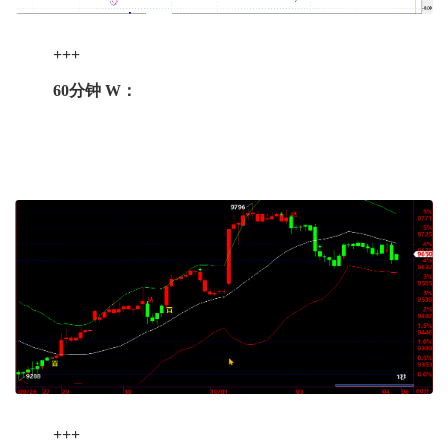
+++
60分钟 W：
+++