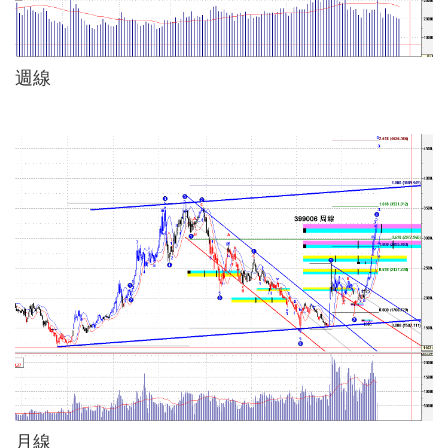
週線
月線