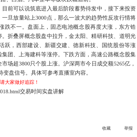
的，目前可以说筑底进入最后阶段蓄势待发中，接下来投资
一旦放量站上3000点，那么一波大的趋势性反攻行情将
涨跌不一。盘面上，固态电池概念股再度大涨，东方锆
停。折叠屏概念股盘中拉升，金太阳、精研科技、道明光
活跃，西部建设、新疆交建、德新科技、国统股份等涨
检集团、上海建科等涨停。下跌方面，高速公路概念股集
场超3800只个股上涨。沪深两市今日成交额5265亿，
等待变盘信号。具体可参考直播室内容。
，请大家做好追踪！
018.html
交易时间实盘讲解
收藏
举报