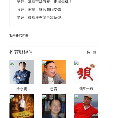
早评：掌握市场节奏，把握先机！
收评：缩量，继续阴阳交错！
早评：微盘股有望再次反弹！
Ta未开启直播
推荐财经号
换一批
徐小明
忠言
海西一狼