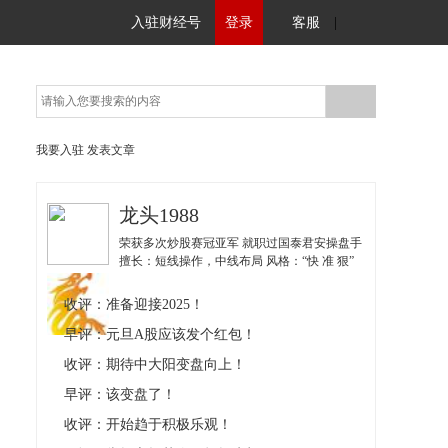
入驻财经号
登录
客服
|
我要入驻
发表文章
龙头1988
荣获多次炒股赛冠亚军 就职过国泰君安操盘手
擅长：短线操作，中线布局 风格：“快 准 狠”
以丰富自身技术为核心 以盈利结果为导向 授
人以鱼也授人以渔
收评：准备迎接2025！
早评：元旦A股应该发个红包！
收评：期待中大阳变盘向上！
早评：该变盘了！
收评：开始趋于积极乐观！