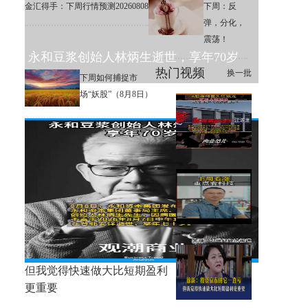
金汇得手：下周行情预测20260808
下周：反
弹，分化，
震荡！
永和豆浆创始人林炳生逝世，享年70岁
热门视频
换一批
下周如何捕捉市
场“妖股”（8月8日）
A股存储巨头江波龙定增大幅溢
价，网友直呼：机构亏麻了！
下周大盘分析和交易策略！
徐新：投资京东时它一直亏，
但我觉得快速做大比短期盈利
更重要