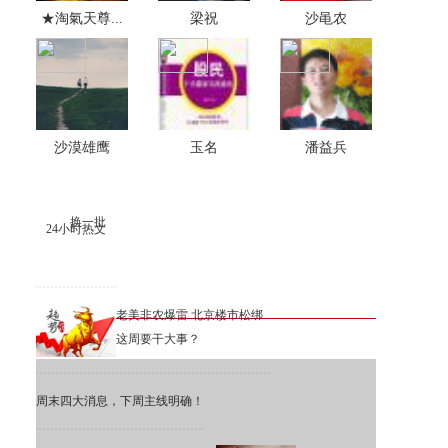
★淘氣天尊...
梁祝
沙黾农
沙漠雄鹰
玉名
潘益兵
换一批
24小时热文
老美非农爆雷 北京楼市松绑
这周要干大事？
周末四大消息，下周主线明确！