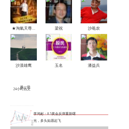
★淘氣天尊...
梁祝
沙黾农
沙漠雄鹰
玉名
潘益兵
换一批
24小时热文
李鸿彬：8.5黄金反弹重新曙
光，多头如愿起飞