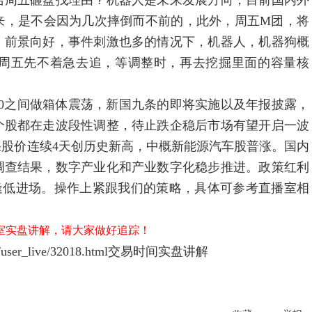
给周五砸盘找理由？机器人是未来发展方向，目前国内外
来，是不会因为几次摔倒而不前的，此外，周五M团，将
，前景向好，事件刺激也多的情况下，机器人，机器狗概
周五先不着急去追，等调整时，再去挖掘里面的容量核
00之间做箱体震荡，新国九条的即将实施以及年报披露，
个股都在走波段性调整，待止跌企稳后市场有望开启一波
股价连续4天创历史新高，中概新能源汽车股普涨。国内
调查结果，数字产业化和产业数字化稳步推进。政策红利
逢低进场。操作上紧跟我们的策略，具体可参考直播室相
播室实盘讲解，请大家做好追踪！
ser_live/32018.html
交易时间实盘讲解