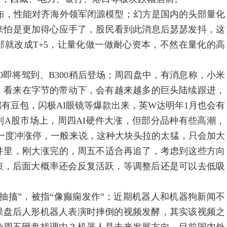
，性能对齐海外领军闭源模型；幻方是国内的头部量化
来怕是更加得心应手了，股民看到此消息后瑟瑟发抖，这
就改成T+5，让量化做一做耐心资本，不然在量化的高
90即将驾到、B300稍后登场；周四盘中，有消息称，小米
入，看来在字节的带动下，会有越来越多的巨头陆续跟进，
有豆包，闪极AI眼镜等爆款出来，英W达明年1月也会有
A股市场上，周四AI硬件大涨，但部分品种有些高潮，
一度冲涨停，一般来说，这种大块头拉的太猛，只会加大
件里，刚大涨完的，周五不适合再追了，考虑到这些方向
束，后面大概率还会反复活跃，等调整后还是可以去低吸
搐”，被指“像癫痫发作”；近期机器人和机器狗新闻不
果盘后人形机器人表演时摔倒的视频发酵，其实该视频之