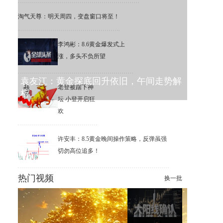
淘气天尊：明天周四，变盘窗口将至！
李鸿彬：8.6黄金爆发式上
涨，多头不负所望
袁友江：黄金探底回升依旧，午间走势解
老登被踹下神
析
坛 小登开启狂
欢
许安丰：8.5黄金晚间操作策略，反弹虽强
切勿高位追多！
热门视频
换一批
贵金属大涨，这就是念念不忘
必有回响