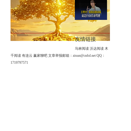
8月6日-黄金这根大阳线出来之
后，我只做一个方向。
王煜全：特斯拉的灵魂就是
FSD自动驾驶
友情链接
马林阅读
沃达阅读
木
千阅读
有连云
赢家聊吧
文章举报邮箱：zixun@cnfol.net
QQ：
1719797571