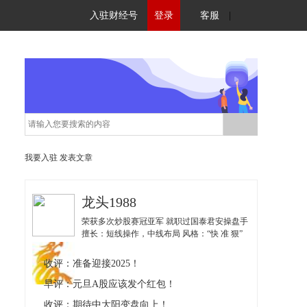
入驻财经号
登录
客服
|
我要入驻
发表文章
龙头1988
荣获多次炒股赛冠亚军 就职过国泰君安操盘手
擅长：短线操作，中线布局 风格：“快 准 狠”
以丰富自身技术为核心 以盈利结果为导向 授
人以鱼也授人以渔
收评：准备迎接2025！
早评：元旦A股应该发个红包！
收评：期待中大阳变盘向上！