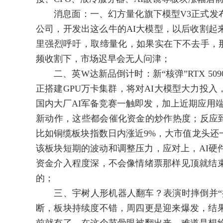
消息面：一、幻方量化旗下模型V3正式发布
公司，开发出这么牛的AI大模型，以后收割起
里强烈呼吁，取缔量化，如果实在下不去手，那
频收割下，市场迟早会无人问津；
二、英W达新品倒计时：新“核弹”RTX 50
正搭建GPU万卡集群，将对AI大模型大力投
国内大厂AI军备竞赛一触即发，加上近期应用端
新动作，这些都会催化资金的炒作热度；反应到
比如铜缆板块指数日内涨近9%，大市值龙头还
该板块短期的波动和调整压力，应对上，AI硬
资金介入程度深，不会像情绪票那样见顶就结
的；
三、宇树人形机器人翻车？表演时摔倒并“抽
断，板块持续度不错，周四更是迎来爆发，结