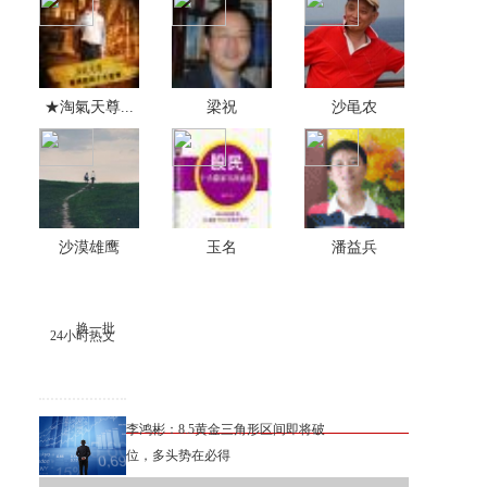
★淘氣天尊...
梁祝
沙黾农
沙漠雄鹰
玉名
潘益兵
换一批
24小时热文
李鸿彬：8.5黄金三角形区间即将破
位，多头势在必得