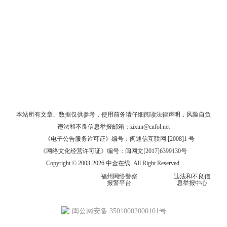
本站所有文章、数据仅供参考，使用前务请仔细阅读
法律声明
，风险自负
违法和不良信息举报邮箱：
zixun@cnfol.net
《电子公告服务许可证》编号：闽通信互联网 [2008]1 号
《网络文化经营许可证》编号：闽网文[2017]6399130号
Copyright © 2003-2026 中金在线. All Right Reserved.
福州网络警察
违法和不良信
报警平台
息举报中心
闽公网安备 35010002000101号