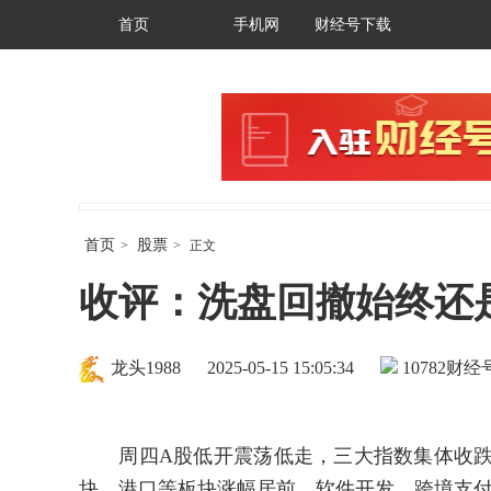
首页
手机网
财经号下载
首页
股票
>
>
正文
收评：洗盘回撤始终还
龙头1988
2025-05-15 15:05:34
10782
财经号
周四A股低开震荡低走，三大指数集体收跌，
块、港口等板块涨幅居前，软件开发、跨境支