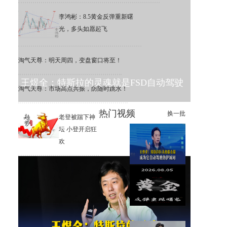
李鸿彬：8.5黄金反弹重新曙
光，多头如愿起飞
淘气天尊：明天周四，变盘窗口将至！
王煜全：特斯拉的灵魂就是FSD自动驾驶
淘气天尊：市场高点共振，防随时跳水！
热门视频
换一批
老登被踹下神
坛 小登开启狂
欢
王煜全：特斯拉巨大的保有
量，成为它自动驾驶的护城河
李鸿彬：8.5黄金成功打响反攻
战，4200大关会破吗？