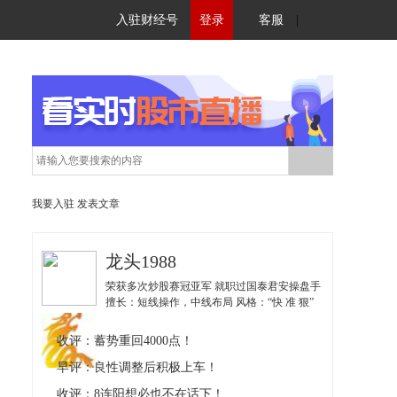
入驻财经号
登录
客服
|
我要入驻
发表文章
龙头1988
荣获多次炒股赛冠亚军 就职过国泰君安操盘手
擅长：短线操作，中线布局 风格：“快 准 狠”
以丰富自身技术为核心 以盈利结果为导向 授
人以鱼也授人以渔
收评：蓄势重回4000点！
早评：良性调整后积极上车！
收评：8连阳想必也不在话下！