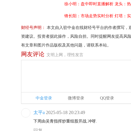
徐小明：盘中即时直播解析
龙头：热
锋长阳：市场走势实时分析
灯塔：实
财经号声明：
本文由入驻中金在线财经号平台的作者撰写，
资建议。投资者据此操作，风险自担。同时提醒网友提高风
有文章和图片作品版权及其他问题，请联系本站。
网友评论
文明上网，理性发言
中金登录
微博登录
QQ登录
太平a
2025-05-18 20:23:49
​​下周由吴青指挥炒重组股开战.冲呀.
回复