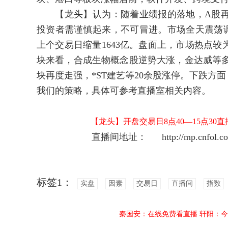
【龙头】认为：随着业绩报的落地，A股再度
投资者需谨慎起来，不可冒进。市场全天震荡调
上个交易日缩量1643亿。盘面上，市场热点较
块来看，合成生物概念股逆势大涨，金达威等多
块再度走强，*ST建艺等20余股涨停。下跌方
我们的策略，具体可参考直播室相关内容。
【龙头】开盘交易日8点40—15点30
直播间地址：
http://mp.cnfol.com
标签1：
实盘
因素
交易日
直播间
指数
秦国安：在线免费看直播
轩阳：今