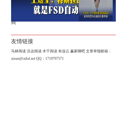
王煜全：车企要想成为终极赢
家，必须转型为交通出行服务
商
友情链接
马林阅读
沃达阅读
木千阅读
有连云
赢家聊吧
文章举报邮箱：
zixun@cnfol.net
QQ：1719797571