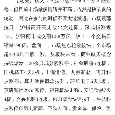
【龙头】认为：A股虽然在3800上方止跌企
稳，但目前市场做多情绪并不高，依然是快节奏的
轮动，因此在参与的时候不宜太过激进。市场震荡
拉升，沪指高开高走收出六连阳，深成指涨近
1%。沪深两市成交额1.88万亿，较上一个交易日
缩量196亿。盘面上，市场热点轮动较快，全市场
超4100只个股上涨。从板块来看，商业航天概念
持续爆发，20余只成分股涨停，神剑股份5连板，
国机精工4天3板，上海港湾、九鼎新材、再升科
技涨停。算力硬件概念拉升，环旭电子6天3板，
英唐智控20cm涨停。福建板块走强，安记食品7天
4板，合兴包装3连板。PCB概念快速拉升，生益科
技涨停创历史新高。下跌方面，贵金属、保险、乳