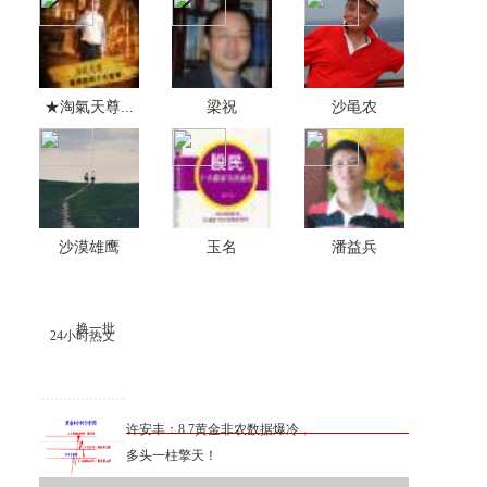
★淘氣天尊...
梁祝
沙黾农
沙漠雄鹰
玉名
潘益兵
换一批
24小时热文
许安丰：8.7黄金非农数据爆冷，
多头一柱擎天！