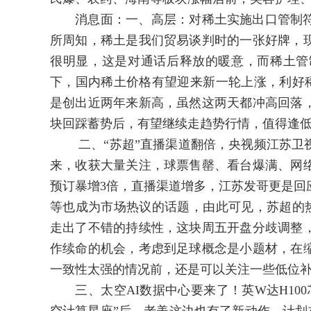
消息面：一、高层：对稀土实施出口管制符
所周知，稀土是我们贸易谈判时的一张好牌，
很明显，这是对通话后释放的暖意，而稀土管
下，国内稀土价格有望迎来新一轮上涨，利好
是创出近两年来新高，虽然这两天都冲高回落
块回踩蓄势后，有望继续走趋势行情，值得逢
二、“苏超”直播渠道翻倍，央视频江苏卫视
来，收获大量关注，球票售罄、看台爆满、网
预订暴增3倍，直播渠道增多，江苏发哥更是回
等也成为市场热议的话题，由此可见，苏超的
走出了不错的持续性，这块周五开盘分歧调整
作续命的机会，考虑到足球概念是小题材，在
一致性太强的情况前，还是可以关注一些低位
三、太空AI数据中心要来了！英W达H100