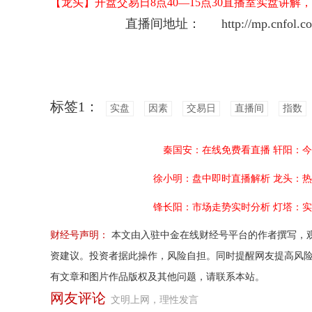
【龙头】开盘交易日8点40—15点30直播室实盘讲
直播间地址：
http://mp.cnfol.com
标签1：
实盘
因素
交易日
直播间
指数
秦国安：在线免费看直播
轩阳：今
徐小明：盘中即时直播解析
龙头：热
锋长阳：市场走势实时分析
灯塔：实
财经号声明：
本文由入驻中金在线财经号平台的作者撰写，
资建议。投资者据此操作，风险自担。同时提醒网友提高风
有文章和图片作品版权及其他问题，请联系本站。
网友评论
文明上网，理性发言