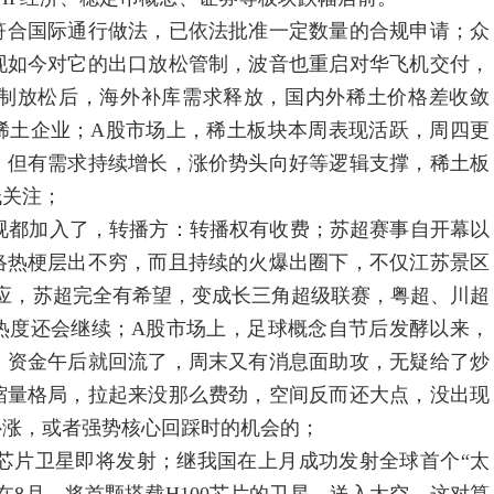
合国际通行做法，已依法批准一定数量的合规申请；众
现如今对它的出口放松管制，波音也重启对华飞机交付，
制放松后，海外补库需求释放，国内外稀土价格差收敛
稀土企业；A股市场上，稀土板块本周表现活跃，周四更
，但有需求持续增长，涨价势头向好等逻辑支撑，稀土板
低关注；
都加入了，转播方：转播权有收费；苏超赛事自开幕以
络热梗层出不穷，而且持续的火爆出圈下，不仅江苏景区
应，苏超完全有希望，变成长三角超级联赛，粤超、川超
热度还会继续；A股市场上，足球概念自节后发酵以来，
，资金午后就回流了，周末又有消息面助攻，无疑给了炒
缩量格局，拉起来没那么费劲，空间反而还大点，没出现
补涨，或者强势核心回踩时的机会的；
芯片卫星即将发射；继我国在上月成功发射全球首个“太