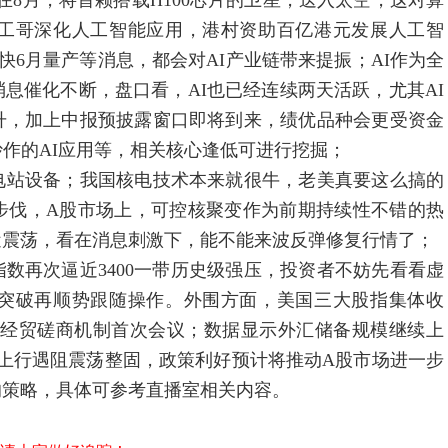
8月，将首颗搭载H100芯片的卫星，送入太空，这对算
工哥深化人工智能应用，港村资助百亿港元发展人工智
快6月量产等消息，都会对AI产业链带来提振；AI作为全
息催化不断，盘口看，AI也已经连续两天活跃，尤其AI
升，加上中报预披露窗口即将到来，绩优品种会更受资金
炒作的AI应用等，相关核心逢低可进行挖掘；
站设备；我国核电技术本来就很牛，老美真要这么搞的
步伐，A股市场上，可控核聚变作为前期持续性不错的热
近震荡，看在消息刺激下，能不能来波反弹修复行情了；
再次逼近3400一带历史级强压，投资者不妨先看看虚
突破再顺势跟随操作。外围方面，美国三大股指集体收
行经贸磋商机制首次会议；数据显示外汇储备规模继续上
上行遇阻震荡整固，政策利好预计将推动A股市场进一步
的策略，具体可参考直播室相关内容。