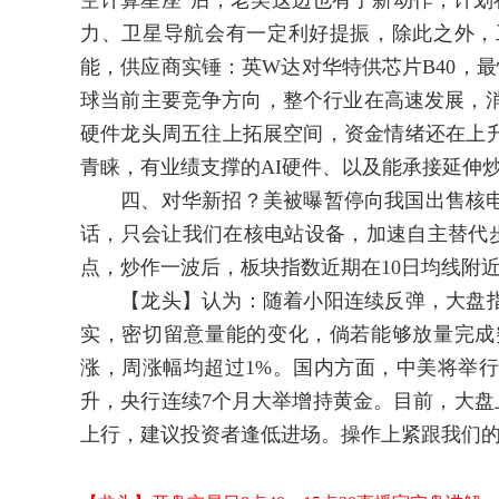
空计算星座”后，老美这边也有了新动作，计划在
力、卫星导航会有一定利好提振，除此之外，
能，供应商实锤：英W达对华特供芯片B40，最
球当前主要竞争方向，整个行业在高速发展，消
硬件龙头周五往上拓展空间，资金情绪还在上
青睐，有业绩支撑的AI硬件、以及能承接延伸
四、对华新招？美被曝暂停向我国出售核电
话，只会让我们在核电站设备，加速自主替代
点，炒作一波后，板块指数近期在10日均线附
【龙头】认为：随着小阳连续反弹，大盘指数
实，密切留意量能的变化，倘若能够放量完成
涨，周涨幅均超过1%。国内方面，中美将举
升，央行连续7个月大举增持黄金。目前，大盘
上行，建议投资者逢低进场。操作上紧跟我们