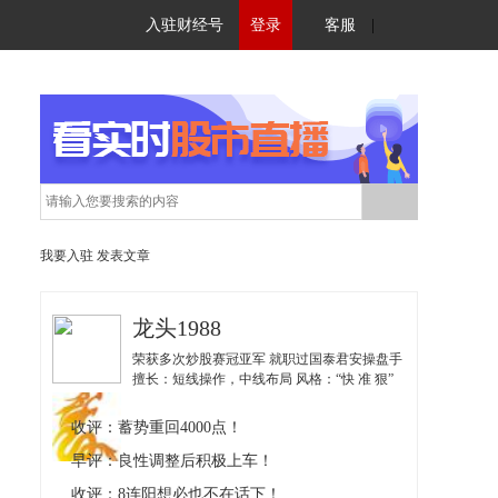
入驻财经号
登录
客服
|
我要入驻
发表文章
龙头1988
荣获多次炒股赛冠亚军 就职过国泰君安操盘手
擅长：短线操作，中线布局 风格：“快 准 狠”
以丰富自身技术为核心 以盈利结果为导向 授
人以鱼也授人以渔
收评：蓄势重回4000点！
早评：良性调整后积极上车！
收评：8连阳想必也不在话下！