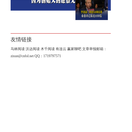
李迅雷：科创50中位数市盈率
已接近100倍
友情链接
马林阅读
沃达阅读
木千阅读
有连云
赢家聊吧
文章举报邮箱：
zixun@cnfol.net
QQ：1719797571