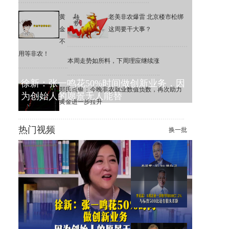
黄
老美非农爆雷 北京楼市松绑
金
这周要干大事？
不
用等非农！
本周走势如所料，下周理应继续涨
徐新：张一鸣花50%时间做创新业务，因
郑氏点银：今晚非农就业数值负数，再次助力
为创始人的愿景无人能替
黄金进一步拉升
热门视频
换一批
李迅雷：6.3%的公司，撑起了
美股1万家公司的市值增长
李迅雷：A股一季度平均ROE
为7.5%，远低于标普500