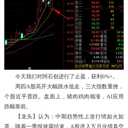
今天我们对阿石创进行了止盈，获利6%+。
周四A股高开大幅跳水低走，三大指数重挫，
个股近乎普跌。盘面上，猪肉鸡肉领涨，AI应用
跌幅靠前。
【龙头】认为：中期趋势性上攻行情如火如
荼，随着一季报披露结束，A股进入五月业绩真空