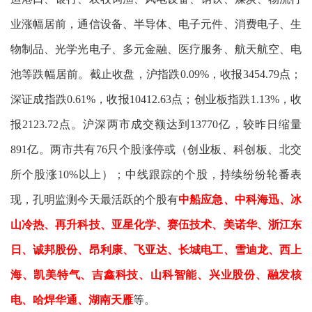
业涨幅居前，通信设备、半导体、电子元件、消费电子、生
物制品、光学光电子、多元金融、医疗服务、航天航空、电
池等跌幅居前。截止收盘，沪指跌0.09%，收报3454.79点；
深证成指跌0.61%，收报10412.63点；创业板指跌1.13%，收
报2123.72点。沪深两市成交额达到13770亿，较昨日缩量
891亿。两市共有76只个股涨停或（创业板、科创板、北交
所个股涨10%以上）；中线跟踪的个股，持续纷纷轮番表
现，孔明监测今天最活跃的个股有
中船应急、中科海迅、冰
山冷热、再升科技、亚星化学、赛伍技术、美诺华、浙江东
日、诚邦股份、昂利康、飞亚达、长城电工、雪迪龙、西上
海、凯美特气、吉鑫科技、山科智能、兴业股份、融发核
电、哈焊华通、湖南天雁
等。