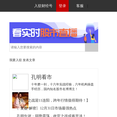
入驻财经号
登录
客服
|
我要入驻
发表文章
孔明看市
十年磨一剑，十六年实战经验，六年机构操盘
手经历，国内知名股市名博博主！
【收官之战迎11连阳，跨年行情值得期待！】
〖复盘·解密〗12月31日市场最强热点
孔明午评：弱势震荡，收官之战或将平淡！