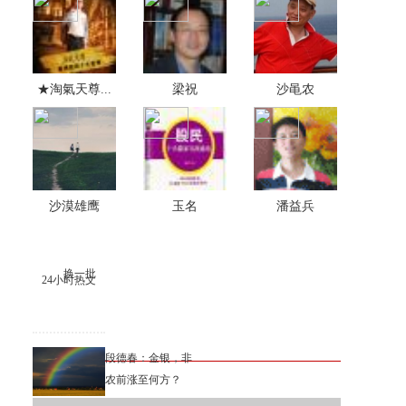
★淘氣天尊...
梁祝
沙黾农
沙漠雄鹰
玉名
潘益兵
换一批
24小时热文
段德春：金银，非
农前涨至何方？