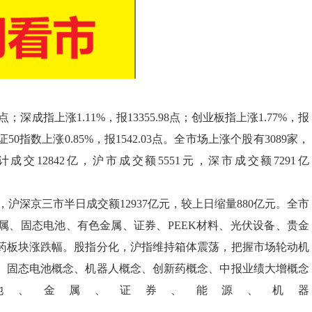
点；深成指上涨1.11%，报13355.98点；创业板指上涨1.77%，报
；北证50指数上涨0.85%，报1542.03点。全市场上涨个股有3089家，
成交12842亿，沪市成交额5551元，深市成交额7291亿
。
沪深京三市半日成交额12937亿元，较上日缩量880亿元。全市
金属、固态电池、有色金属、证券、PEEK材料、光伏设备、贵金
药板块涨跌幅。股指分化，沪指维持箱体震荡，把握市场轮动机
、固态电池概念、机器人概念、创新药概念、中报业绩大增概念
池、金属、证券、能源、机器
。