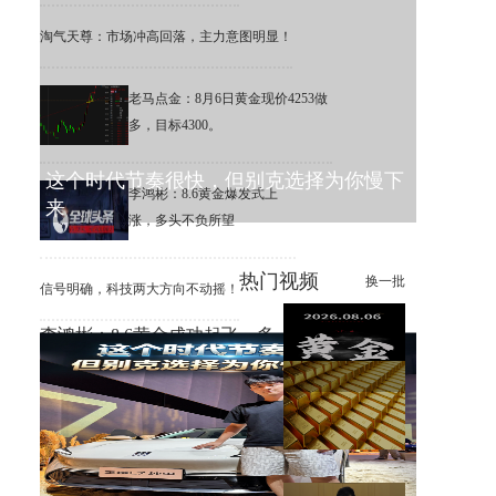
淘气天尊：市场冲高回落，主力意图明显！
老马点金：8月6日黄金现价4253做
多，目标4300。
这个时代节奏很快，但别克选择为你慢下
李鸿彬：8.6黄金爆发式上
来
涨，多头不负所望
热门视频
换一批
信号明确，科技两大方向不动摇！
李鸿彬：8.6黄金成功起飞，多
头打响反攻战
黄金大涨，错过机会，总比低
位割肉强！