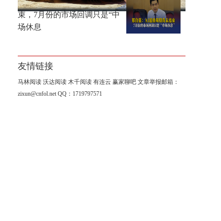
邢自强：AI超级周期尚未结
束，7月份的市场回调只是“中
场休息
友情链接
马林阅读
沃达阅读
木千阅读
有连云
赢家聊吧
文章举报邮箱：
zixun@cnfol.net
QQ：1719797571