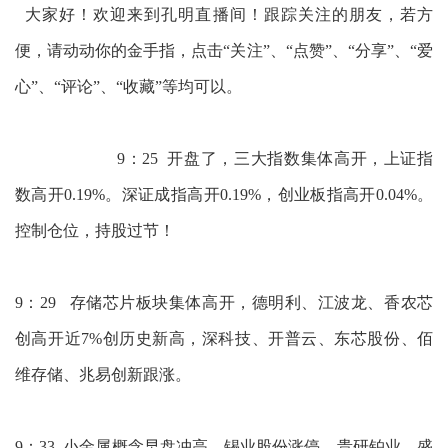
大家好！欢迎来到孔明直播间！跟踪关注的朋友，若方
便，请动动你的金手指，点击“关注”、“点赞”、“分享”、“爱
心”、“评论”、“收藏”等均可以。
9：25 开盘了，三大指数集体高开，上证指
数高开0.19%。深证成指高开0.19%，创业板指高开0.04%。
控制仓位，持股过节！
9：29 存储芯片板块集体高开，德明利、江波龙、香农芯
创高开近7%创历史新高，深科技、开普云、东芯股份、佰
维存储、兆易创新跟涨。
9：33 小金属概念早盘冲高，锡业股份涨停，贵研铂业、盛