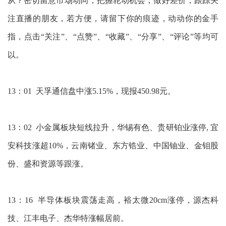
从？密切留意市场动向，把握轮动机会，做好差价，跟踪关
注直播的朋友，若方便，请留下你的痕迹，动动你的金手
指，点击“关注”、“点赞”、“收藏”、“分享”、“评论”等均可
以。
13：01 天孚通信盘中涨5.15%，现报450.98元。
13：02 小金属板块短线拉升，华锡有色、贵研铂业涨停, 宜
安科技涨超10%，云南锗业、东方锆业、中国铀业、金钼股
份、盛和资源等跟涨。
13：16 半导体板块震荡走高，裕太微20cm涨停，源杰科
技、江丰电子、杰华特涨幅居前。