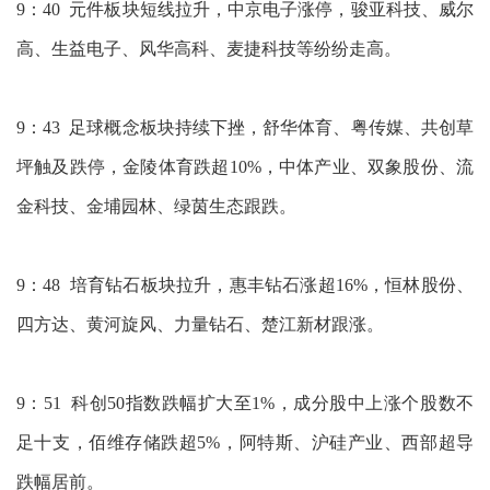
9：40 元件板块短线拉升，中京电子涨停，骏亚科技、威尔
高、生益电子、风华高科、麦捷科技等纷纷走高。
9：43 足球概念板块持续下挫，舒华体育、粤传媒、共创草
坪触及跌停，金陵体育跌超10%，中体产业、双象股份、流
金科技、金埔园林、绿茵生态跟跌。
9：48 培育钻石板块拉升，惠丰钻石涨超16%，恒林股份、
四方达、黄河旋风、力量钻石、楚江新材跟涨。
9：51 科创50指数跌幅扩大至1%，成分股中上涨个股数不
足十支，佰维存储跌超5%，阿特斯、沪硅产业、西部超导
跌幅居前。