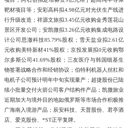
靶材项目等；安彩高科拟4.98亿元对光伏生产线进
行升级改造；祥源文旅拟3.45亿元收购金秀莲花山
景区开发公司；安凯微拟3.26亿元收购集成电路设
计公司思澈科技85.79%股权；雪天盐业拟2.61亿
元收购美特新材41%股权；京投发展拟0元收购鄂
尔多斯公司41.69%股权；三友医疗与韩国细基生
物签署战略合作和经销协议；伯特利机器人丝杠和
电机子公司预计明年中旬实现量产；超捷股份已陆
续小批量交付火箭公司客户结构件产品；凯撒旅业
近期加大与境外目的地如俄罗斯等市场合作积极推
广海南入境游产品；辰安科技、天普股份、君亭酒
店、爱克股份、*ST正平复牌。