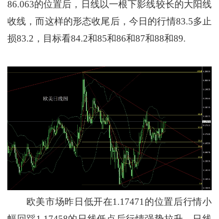
86.063的位置后，日线以一根下影线较长的大阳线
收线，而这样的形态收尾后，今日的行情83.5多止
损83.2，目标看84.2和85和86和87和88和89.
欧美市场昨日低开在1.17471的位置后行情小
幅回踩1.17458的日线低点后行情强势拉升，日线