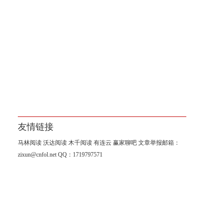
友情链接
马林阅读
沃达阅读
木千阅读
有连云
赢家聊吧
文章举报邮箱：
zixun@cnfol.net
QQ：1719797571