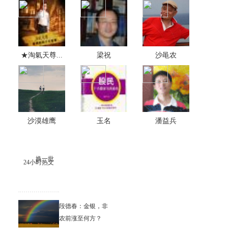
★淘氣天尊...
梁祝
沙黾农
沙漠雄鹰
玉名
潘益兵
换一批
24小时热文
段德春：金银，非
农前涨至何方？