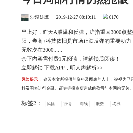
沙漠雄鹰
2019-12-27 08:10:11
6170
早上好，昨天A股温和反弹，沪指重回3000
阳，券商+科技依旧是市场止跌反弹的重要动力
无数次在3000......
余下内容需付费
1
元阅读，请解锁后阅读！
立即解锁
下载APP，听人声解析>>
风险提示：
参阅本文所提供的资料及图表的人士，被视为已
料及图表进行金融、证券等投资所造成的盈亏与本网站无关
标签2：
风险
行情
周线
股数
均线