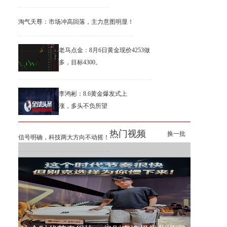
淘气天尊：市场冲高回落，主力意图明显！
老马点金：8月6日黄金现价4253做
多，目标4300。
李鸿彬：8.6黄金爆发式上
涨，多头不负所望
热门视频
换一批
信号明确，科技两大方向不动摇！