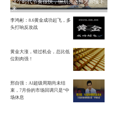
这个时代节奏很快，但别克选择为你慢下
来
李鸿彬：8.6黄金成功起飞，多
头打响反攻战
黄金大涨，错过机会，总比低
位割肉强！
邢自强：AI超级周期尚未结
束，7月份的市场回调只是“中
场休息