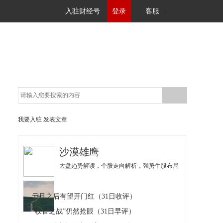
入驻财经号
登录
客服
|
我要入驻
发表文章
沙漠雄鹰
大盘趋势解读，个股走向解析，强势牛股布局
元旦之后有望开门红（31日收评）
“收官之战”仍然抢眼（31日早评）