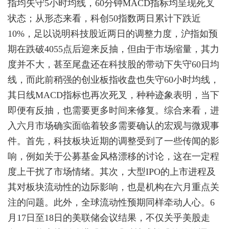
指均失守5小时均线，60分钟MACD指标均呈现死叉
状态；从形态来看，科创50指数两日累计下跌近
10%，足以说明科技股近两日的调整力度，沪指如预
期在跌破4055点后迎来反抽，但由于市场缩量，其力
度并不大，甚至尾盘还在科技股的带动下失守60日均
线，而此前稍强的创业板指收盘也失守60小时均线，
其日线MACD指标也再次死叉，种种迹象表明，当下
即便有反抽，也需要更多时间来修复。综合来看，进
入六月市场确实面临着较多需要确认的宏观与微观事
件。首先，科技板块近期的调整受到了一些传闻的影
响，例如关于公募基金风格漂移的讨论，这在一定程
度上干扰了市场情绪。其次，大型IPO的上市进程及
其对板块流动性的边际影响，也是机构在六月重点关
注的问题。此外，全球流动性预期同样牵动人心。6
月17日至18日的美联储会议结果，不仅关乎美股走