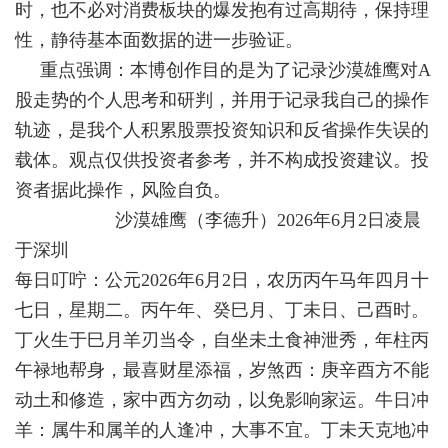
时，也不必对消费板块的爆发抱有过高期待，保持理
性，静待基本面数据的进一步验证。
重点强调：本博创作目的是为了记录沙漠雄鹰对A
股走势的个人思考和研判，并用于记录我自己的操作
轨迹，是我个人积累股票投资知识和反省操作失误的
载体。观点仅供投资者参考，并不构成投资建议。投
资者据此操作，风险自负。
沙漠雄鹰（李德升）2026年6月2日凌晨
于深圳
每日叮咛：公元2026年6月2日，农历丙午马年四月十
七日，星期二。丙午年、癸巳月、丁未日、己酉时。
丁火生于巳月羊刃当令，自坐未土食神泄秀，年柱丙
午禄地帮身，最喜财星添福，岁煞西：庚辛酉方不能
动土和修造，家中西方勿动，以免影响家运。牛日冲
羊：属牛和属羊的人逢冲，大事不宜。丁未天克地冲