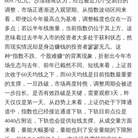
609.7亿元。沙漠雄鹰认为，经过最近几个交易日的
调整，市场正逐渐进入观望期。从指数波动区间来
看，即便以今年最高点为基准，调整幅度也仅在一百
多点；若以半年线衡量，当前指数仍位于其上方。这
意味着过去半年入市的投资者大多处于获利状态，然
而现实情况却是身边赚钱的投资者寥寥无几。这
种“指数不跌、个股难赚”的背离现象，折射出今年市
场生态与去年、前年已截然不同。短线来看，上证首
次收于60天均线之下，而60天均线是目前指数最重要
的支撑，一旦跌破，市场再度转熊，调整周期会被进
一步拉长。是否有效跌破是关键，需要观察3天，昨
天仅仅是第一天。从趋势上来看，上证仍处于下降通
道中，指数也已经接近通道下轨，下轨目前点位是
4040占附近，下轨也会提供短线支撑。从成交量方面
来看，量能大幅萎缩，量能也到了安全量能的下限附