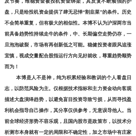
及节奏，维稳资金被投机资金绑架，其反复不断顽强的护
盘，只是给投机资金提供了肆无忌惮“割韭菜”的条件。历史
不会简单重复，但有极大的相似性。本博不认为沪深两市当
前具备趋势性持续走牛的条件，中、长期偏空走势仍存，一
旦泡泡破裂，市场有再创新低之可能。稳健投资者跟风追涨
宜慎，视成交量配合股指运行方向见好就收，尊重趋势顺势
而为！
本博是人不是神，纯为积累经验和教训的个人看盘日
志，以防范风险为主。仅根据技术指标和主力资金动向客观
描述大盘演绎趋势，以避免盲目投资导致亏损，从而寻找盈
利机会指导自己操作，其分享仅供参考，无意误导他人。当
前全球经济形势不容乐观，且国内股市是政策市，以技术分
析测市本身就有一定的局限和不确定性，加之市场中有庄家