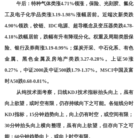
午后：特种气体类涨4.71%领涨，保险、光刻胶、氟化
工及电子化学品类涨3.19-1.98%涨幅居前。近端次新类跌
4.90%领跌，铰链、IDC电源、超导概念及变压器类跌4.78-
4.18%跌幅居前，跌幅有升有降现分化。权重及周期类股保
险、银行及券商涨3.19-0.99%；煤炭开采、中石化系、有色
金属、黑色金属及房地产类跌3.27-0.28%。上证50涨
0.27%，中证2000及中证500跌1.79-1.37%。MSCI中国及富
时A50跌0.68-0.81%。
从纯技术面考察，日线KDJ技术指标抬头向上，虽有
向上欲望，或时空有限，仍存持续向下之可能。各短线分时
KDJ指标，15分钟趋势向上，向上仍有时空，或空间有限；
30分钟抬头向上横向整理，虽有向上欲望，但存向下之可
能；60分钟趋势向上，或向上时空有限。