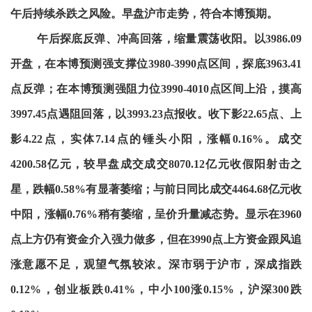
午后持续杀跌之风险。早盘沪市走势，符合本博预期。
午后探底反弹、冲高回落，缩量震荡收阳。以3986.09
开盘，在本博预测强支撑位3980-3990点区间，探底3963.41
点反弹；在本博预测强阻力位3990-4010点区间上沿，摸高
3997.45点遇阻回落，以3993.23点报收。收下影22.65点、上
影4.22点，实体7.14点的锤头小阳，涨幅0.16%。成交
4200.58亿元，较早盘成交成交8070.12亿元收假阳射击之
星，跌幅0.58%有显著萎缩；与前日同比成交4464.68亿元收
中阳，涨幅0.76%稍有萎缩，呈价升量减态势。显示在3960
点上方仍有资金介入强力做多，但在3990点上方资金跟风追
涨意愿不足，观望气氛较浓。深市弱于沪市，深成指跌
0.12%，创业板跌0.41%，中小100涨0.15%，沪深300跌