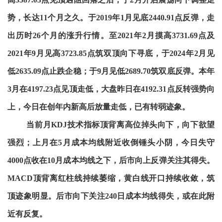
势，长达11个月之久。于2019年1月见底2440.91点反弹，走
出历时26个月的涨升行情。至2021年2月摸高3731.69点及
2021年9月见高3723.85点筑双顶向下寻底，于2024年2月见
低2635.09点止跌企稳；于9月见低2689.70筑双底反弹。本年
3月在4197.23点见顶走低，大盘昨日在4192.31点反转强势向
上，今日在创年内新高后放量走低，已有转弱迹象。
当前月KDJ技术指标顶背离高位掉头向下，向下欲望
强烈；上月在5月成本均线附近收倒锤头小阴，今日失守
4000点收在10月成本均线之下，后市向上反弹关注其得失。
MACD顶背离红柱线持续萎缩，黄白线开口持续收敛，筑
顶迹象明显。后市向下关注240日成本均线得失，或在此附
近有反复。