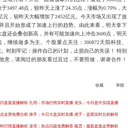
97.48点，较昨天上涨了24.35点，涨幅为0.70%，大
9亿元，较昨天大幅增加了2452亿元。今天市场又出现了放
并且开始形成了加速上行的趋势。由此来看，明天拿下
大盘还会叠创新高，并有可能加速向上冲击3600点，明天
继续做多为主。个股重点关注：300872天阳科技、
9博彥科技。时刻牢记：操作自己的计划，止损自己的失误！ 特别
他意，请阅过的朋友看过且过，不要照做，谢谢合作！
收藏
举报
日盘面直播解析
孔明：市场行情实时直播
龙头：今日盘中实战直播
点走势免费分析
推手：今日大盘实时直播
虎子：盘面实时分析解答
时行情直播解析
龙哥：热点问题免费解答
風雲：最新盘面走势解析