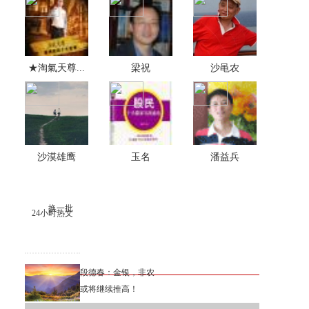
★淘氣天尊...
梁祝
沙黾农
沙漠雄鹰
玉名
潘益兵
换一批
24小时热文
段德春：金银，非农
或将继续推高！