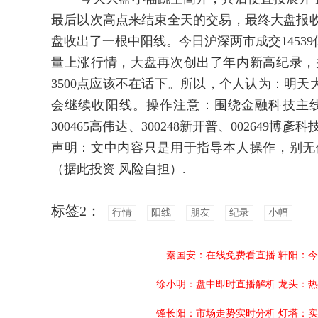
最后以次高点来结束全天的交易，最终大盘报收于34
盘收出了一根中阳线。今日沪深两市成交1453
量上涨行情，大盘再次创出了年内新高纪录，
3500点应该不在话下。所以，个人认为：明天
会继续收阳线。操作注意：围绕金融科技主线，
300465高伟达、300248新开普、00264
声明：文中内容只是用于指导本人操作，别无
（据此投资 风险自担）.
标签2：
行情
阳线
朋友
纪录
小幅
秦国安：在线免费看直播
轩阳：今
徐小明：盘中即时直播解析
龙头：热
锋长阳：市场走势实时分析
灯塔：实