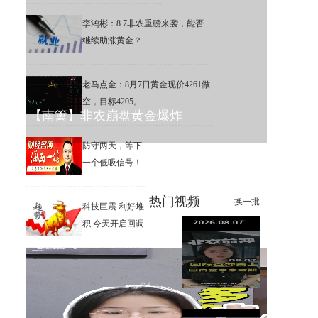
李鸿彬：8.7非农重磅来袭，能否
继续助涨黄金？
老马点金：8月7日黄金现价4261做
空，目标4205。
【南篱】非农崩盘黄金爆炸
防守两天，等下
一个低吸信号！
热门视频
换一批
科技巨震 利好堆
积 今天开启回调
李鸿彬：8.7黄金大非农来了，
你看涨还是看跌？
【南篱】黄金想涨要注意