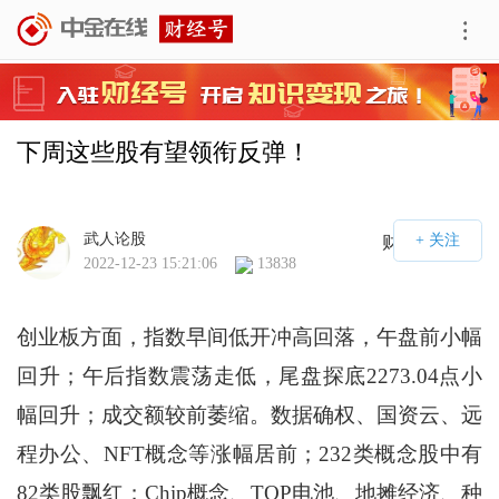
下周这些股有望领衔反弹！
武人论股
财经号APP
2022-12-23 15:21:06
13838
创业板方面，指数早间低开冲高回落，午盘前小幅
回升；午后指数震荡走低，尾盘探底2273.04点小
幅回升；成交额较前萎缩。数据确权、国资云、远
程办公、NFT概念等涨幅居前；232类概念股中有
82类股飘红；Chip概念、TOP电池、地摊经济、种