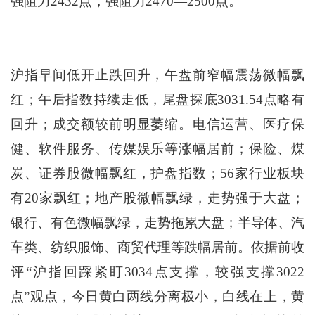
强阻力2432点，强阻力2470—2500点。
沪指早间低开止跌回升，午盘前窄幅震荡微幅飘
红；午后指数持续走低，尾盘探底3031.54点略有
回升；成交额较前明显萎缩。电信运营、医疗保
健、软件服务、传媒娱乐等涨幅居前；保险、煤
炭、证券股微幅飘红，护盘指数；56家行业板块
有20家飘红；地产股微幅飘绿，走势强于大盘；
银行、有色微幅飘绿，走势拖累大盘；半导体、汽
车类、纺织服饰、商贸代理等跌幅居前。依据前收
评“沪指回踩紧盯3034点支撑，较强支撑3022
点”观点，今日黄白两线分离极小，白线在上，黄