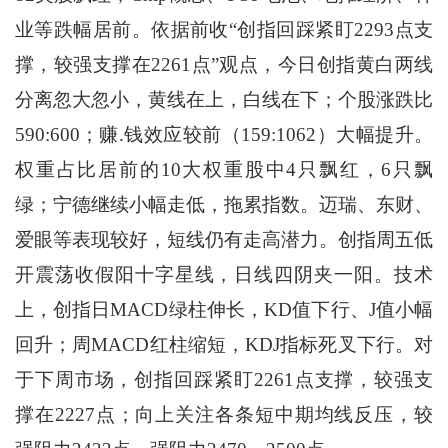
业等跌幅居前。依据前收“创指回踩紧盯2293点支
撑，较强支撑在2261点”观点，今日创指黄白两线
分离忽大忽小，黄线在上，白线在下；个股涨跌比
590:600；赚.钱效应较前（159:1062）大幅提升。
权重占比居前的10大权重股中4只飘红，6只飘
绿；宁德继续小幅走低，拖累指数。迈瑞、东财、
爱眼等表现较好，短线仍有走高潜力。创指周五低
开震荡收假阳十字星线，日线四阴夹一阳。技术
上，创指日MACD绿柱伸长，KD值下行、J值小幅
回升；周MACD红柱缩短，KDJ指标死叉下行。对
于下周市场，创指回踩紧盯2261点支撑，较强支
撑在2227点；向上关注各条短中期均线反压，较