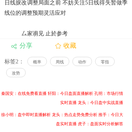
日线捩改调整局面之前 不妨关注5日线得失暂做季
线位的调整预期灵活应对
厶家谫见 止於参考
分享
收藏
标签2：
概率
周线
动作
零指
攻势
秦国安：在线免费看直播
轩阳：今日盘面直播解析
孔明：市场行情
实时直播
龙头：今日盘中实战直播
徐小明：盘中即时直播解析
龙头：热点走势免费分析
推手：今日大
盘实时直播
虎子：盘面实时分析解答