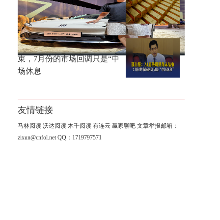
黄金大涨，错过机会，总比低
位割肉强！
邢自强：AI超级周期尚未结
束，7月份的市场回调只是“中
场休息
友情链接
马林阅读
沃达阅读
木千阅读
有连云
赢家聊吧
文章举报邮箱：
zixun@cnfol.net
QQ：1719797571