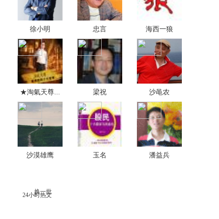
徐小明
忠言
海西一狼
★淘氣天尊...
梁祝
沙黾农
沙漠雄鹰
玉名
潘益兵
换一批
24小时热文