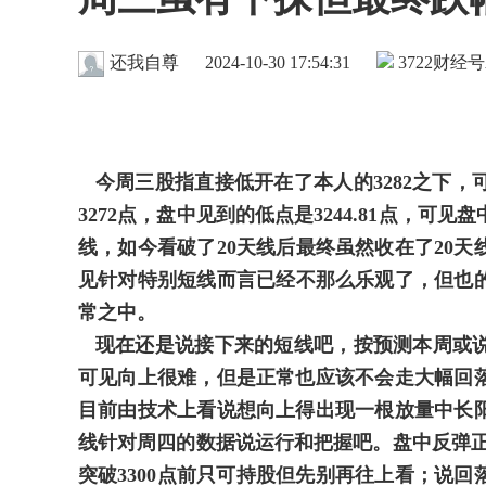
还我自尊
2024-10-30 17:54:31
3722
财经号
今周三股指直接低开在了本人的3282之下
3272点，盘中见到的低点是3244.81点，可
线，如今看破了20天线后最终虽然收在了20天
见针对特别短线而言已经不那么乐观了，但也的说
常之中。
现在还是说接下来的短线吧，按预测本周或说
可见向上很难，但是正常也应该不会走大幅回
目前由技术上看说想向上得出现一根放量中长
线针对周四的数据说运行和把握吧。盘中反弹正常
突破3300点前只可持股但先别再往上看；说回