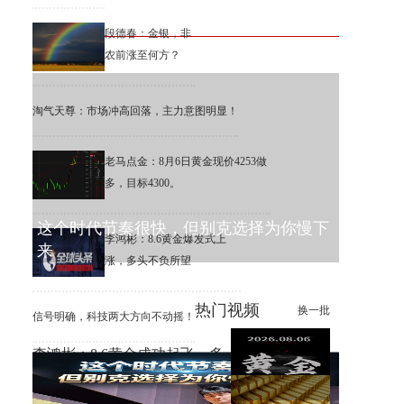
段德春：金银，非
农前涨至何方？
淘气天尊：市场冲高回落，主力意图明显！
老马点金：8月6日黄金现价4253做
多，目标4300。
这个时代节奏很快，但别克选择为你慢下
李鸿彬：8.6黄金爆发式上
来
涨，多头不负所望
热门视频
换一批
信号明确，科技两大方向不动摇！
李鸿彬：8.6黄金成功起飞，多
头打响反攻战