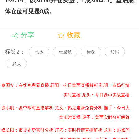
159719、以30.00开仓买进了1成300475。盘后总
体仓位可见是8成。
分享
收藏
标签2：
总体
凭感觉
横盘
股指
意义
秦国安：在线免费看直播
轩阳：今日盘面直播解析
孔明：市场行情
实时直播
龙头：今日盘中实战直播
徐小明：盘中即时直播解析
龙头：热点走势免费分析
推手：今日大
盘实时直播
虎子：盘面实时分析解答
锋长阳：市场走势实时分析
灯塔：实时行情直播解析
龙哥：热点问