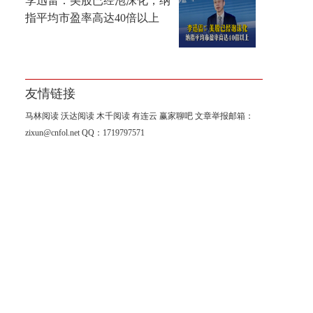
李迅雷：美股已经泡沫化，纳
指平均市盈率高达40倍以上
友情链接
马林阅读
沃达阅读
木千阅读
有连云
赢家聊吧
文章举报邮箱：
zixun@cnfol.net
QQ：1719797571