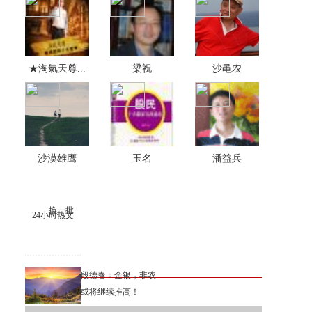
★淘氣天尊...
梁祝
沙黾农
沙漠雄鹰
玉名
潘益兵
换一批
24小时热文
段德春：金银，非农
或将继续推高！