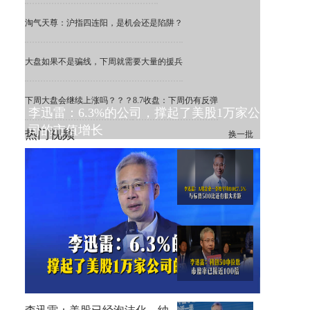
淘气天尊：沪指四连阳，是机会还是陷阱？
大盘如果不是骗线，下周就需要大量的援兵
下周大盘会继续上涨吗？？？
8.7收盘：下周仍有反弹
李迅雷：6.3%的公司，撑起了美股1万家公
司的市值增长
热门视频
换一批
李迅雷：A股一季度平均ROE
为7.5%，远低于标普500
李迅雷：科创50中位数市盈率
已接近100倍