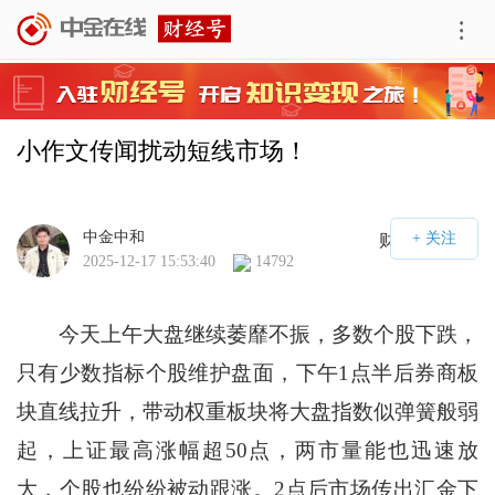
小作文传闻扰动短线市场！
中金中和
财经号APP
2025-12-17 15:53:40
14792
今天上午大盘继续萎靡不振，多数个股下跌，
只有少数指标个股维护盘面，下午1点半后券商板
块直线拉升，带动权重板块将大盘指数似弹簧般弱
起，上证最高涨幅超50点，两市量能也迅速放
大，个股也纷纷被动跟涨。2点后市场传出汇金下