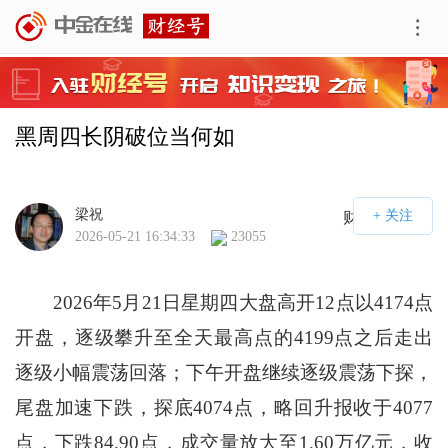
黑周四长阴破位当何如
梁祝
财经号APP
2026-05-21 16:34:33
23055
2026年5月21日星期四大盘高开12点以4174点
开盘，逐级攀升至全天最高点的4199点之后走出
逐级小幅震荡回落；下午开盘继续逐级震荡下探，
尾盘加速下跌，探底4074点，略回升报收于4077
点，下跌84.90点，成交量放大至1.60万亿元，收