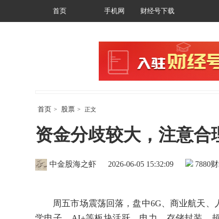
首页
手机网
财经号下载
首页
股票
>
>
正文
资金分歧较大，注意合
中金股海之虾
2026-06-05 15:32:09
7880
财
周五市场震荡回落，盘中6G、商业航天、人
学电子、AI+等板块活跃，电力、存储封装、