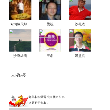
★淘氣天尊...
梁祝
沙黾农
沙漠雄鹰
玉名
潘益兵
换一批
24小时热文
老美非农爆雷 北京楼市松绑
这周要干大事？