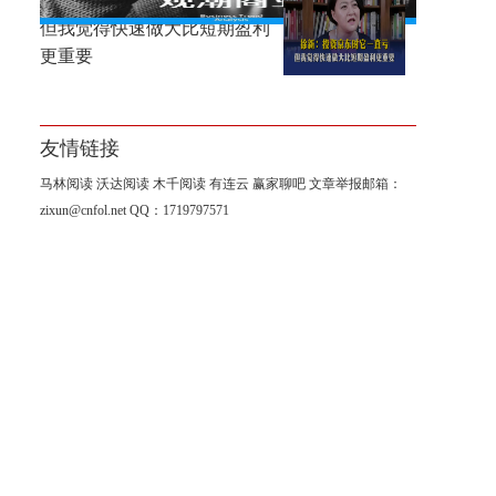
徐新：投资京东时它一直亏，
但我觉得快速做大比短期盈利
更重要
友情链接
马林阅读
沃达阅读
木千阅读
有连云
赢家聊吧
文章举报邮箱：
zixun@cnfol.net
QQ：1719797571