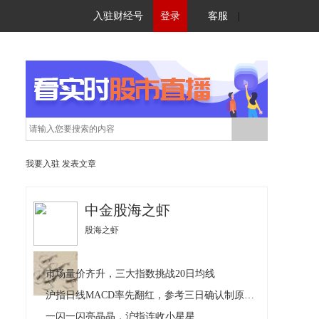
入驻财经号
登录
客服
|
我要入驻
发表文章
中金股海之虾
股海之虾
市场量价齐升，三大指数挑战20日均线
沪指日线MACD率先翻红，参考三日确认制原则判定是否有效
一闪一闪亮晶晶，沪指连收小星星