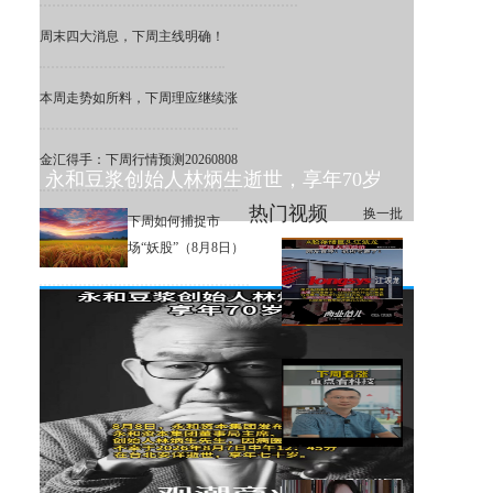
周末四大消息，下周主线明确！
本周走势如所料，下周理应继续涨
金汇得手：下周行情预测20260808
永和豆浆创始人林炳生逝世，享年70岁
热门视频
换一批
下周如何捕捉市
场“妖股”（8月8日）
A股存储巨头江波龙定增大幅溢
价，网友直呼：机构亏麻了！
下周大盘分析和交易策略！