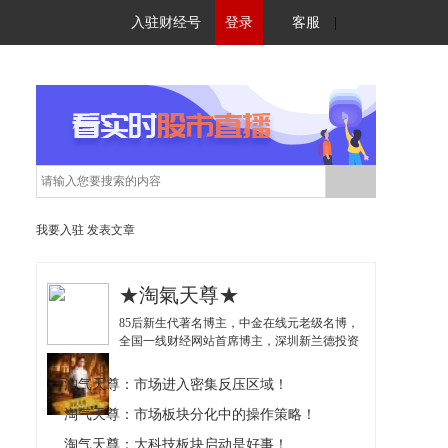
入驻财经号
登录
客服
|
我要入驻
发表文章
★淘氣天尊★
85后新生代著名博主，中金在线元老级名博，
全国一线财经网站首席博主，深圳新兰德投资
顾问！独创《盘中分时线高低点判断法》以及
与《波段高抛低吸理论》的实战结合，深受投
淘气天尊：市场进入密集反压区域！
资者推崇！
淘气天尊：市场板块分化中的操作策略！
淘气天尊：大科技板块启动是好事！