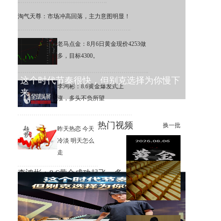
淘气天尊：市场冲高回落，主力意图明显！
老马点金：8月6日黄金现价4253做
多，目标4300。
这个时代节奏很快，但别克选择为你慢下
李鸿彬：8.6黄金爆发式上
来
涨，多头不负所望
热门视频
换一批
昨天热恋 今天
冷淡 明天怎么
走
李鸿彬：8.6黄金成功起飞，多
头打响反攻战
黄金大涨，错过机会，总比低