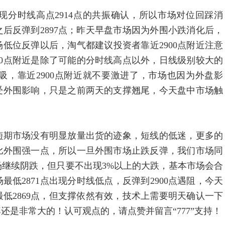
分时线高点2914点的共振确认，所以市场对位回踩消
之后反弹到2897点；昨天早盘市场因为外围小跌消化后，
市场低位反弹以后，淘气都建议投资者靠近2900点附近注意
00点附近是除了可能的分时线高点以外，日线级别较大的
，靠近2900点附近就不要激进了，市场也因为外盘影
是受外围影响，只是之前两天的支撑翘尾，今天盘中市场触
短期市场没有明显放量出货的迹象，短线的低迷，更多的
比外围强一点，所以一旦外围市场止跌反弹，我们市场同
继续阴跌，但只要不出现3%以上的大跌，基本市场会合
低2871点出现分时线低点，反弹到2900点遇阻，今天
最低2869点，但支撑依然有效，技术上需要明天确认一下
是非常大的！认可观点的，请点赞并留言“777”支持！