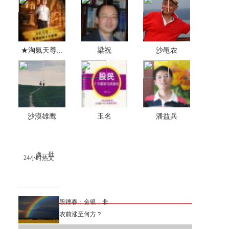
★淘氣天尊...
梁祝
沙黾农
沙漠雄鹰
玉名
潘益兵
换一批
24小时热文
段德春：金银，非
农前涨至何方？