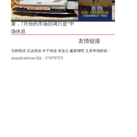
位割肉强！
邢自强：AI超级周期尚未结
束，7月份的市场回调只是“中
场休息
友情链接
马林阅读
沃达阅读
木千阅读
有连云
赢家聊吧
文章举报邮箱：
zixun@cnfol.net
QQ：1719797571