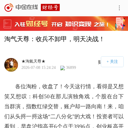
淘气天尊：收兵不卸甲，明天决战！
★淘氣天尊★
财经号APP
2026-07-08 15:24:24
36899
各位淘粉，收盘了！今天这行情，看得是又想
笑又想叹：科创50在那儿演独角戏，个股在台下
当群演，指数红绿交替，账户却一路向南！来，咱
们从头捋一捋这场“二八分化”的大戏！投资者可以
看到，早盘沪指高开6个点于3996点，创业板高开