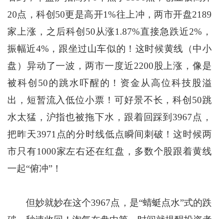
20点，科创50更是高开1%往上冲，两市开盘2189
家上涨，之后科创50从涨1.87%直接急跌近2%，
振幅近4%，跟坐过山车似的！这时候黄线（中小
盘）异动了一波，两市一度近2200股上涨，像是
被科创50的跳水吓醒的！资金从高位科技股溢
出，短暂流入低位小票！可好景不长，科创50跳
水太猛，沪指也被拖下水，跟着回踩到3967点，
把昨天3971点的分时线低点瞬间刺破！这时候两
市只有1000家左右还在红盘，多数个股跟着黄线
一起“俯冲”！
但妙就妙在这个3967点，是“蜻蜓点水”式的跌