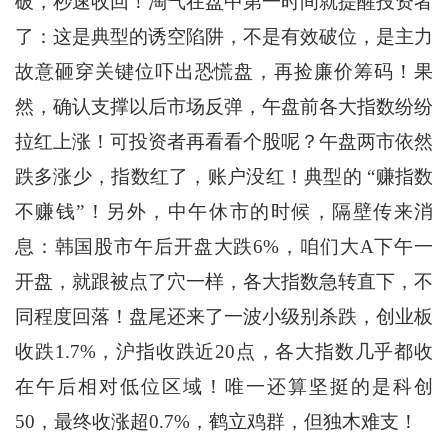
破，秒速收回！淘气在盘中第一时间就提醒投资者
了：这是典型的诱空陷阱，不是有效破位，是主力
故意砸穿关键位吓出恐慌盘，再捡廉价筹码！果
然，确认支撑以后市场反弹，午盘前各大指数纷纷
拉红上涨！可投资者再看看个股呢？午盘两市依然
跌多涨少，指数红了，账户没红！典型的 “赚指数
不赚钱”！另外，中午休市的时候，隔壁传来消
息：韩国股市午后开盘大跌6%，咱们大A下午一
开盘，就跟被点了穴一样，各大指数急转直下，不
同程度回落！盘尾还来了一波小级别杀跌，创业板
收跌1.7%，沪指收跌近20点，各大指数几乎都收
在午后相对低位区域！唯一还算坚挺的是科创
50，最终收涨超0.7%，鹤立鸡群，但独木难支！