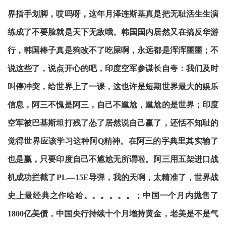
界指手划脚，哎吗呀，这年月泽连斯基真是把无耻活生生演
练成了不要脸就是天下无敌哦。韩国国内居然又在搞反华游
行，韩国棒子真是狗改不了吃屎啊，永远都是浑浑噩噩；不
说这些了，说点开心的吧，印度空军参谋长自夸：我们及时
叫停冲突，给世界上了一课，这也许是短期世界最大的娱乐
信息，阿三不愧是阿三，自己不尴尬，尴尬的是世界；印度
空军被巴基斯坦打残了怂了居然说自己赢了，还恬不知耻的
觉得世界应该学习这种阿Q精神。在阿三的字典里其实输了
也是赢，只要印度自己不尴尬无所谓啦。阿三用五架进口战
机成功拦截了PL—15E导弹，我的天啊，太精准了，世界战
史上最经典之作哈哈。。。。。。；中国一个月内抛售了
1800亿美债，中国央行持续十个月增持黄金，老美是不是气