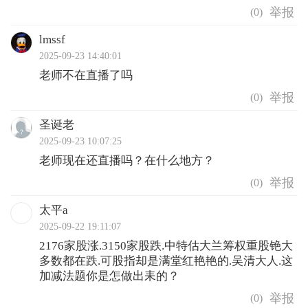
(
0
)
lmssf
2025-09-23 14:40:01
老师不在直播了吗
(
0
)
圣诞老
2025-09-23 10:07:25
老师现在还直播吗？在什么地方？
(
0
)
太平a
2025-09-22 19:11:07
2176家股涨.3150家股跌.中特估大兰筹权重股铯大
多数都在跌.可股指却是满堂红艳艳的.吴清大人.这
加减法题你是怎做出耒的？
(
0
)