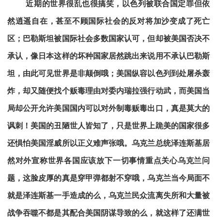
近期的世界很乱也很搞笑，以色列被联合国定罪但依
然逍遥自在，甚至不顾国际社会的反对将加沙变成了死亡
区；巴勒斯坦被国际社会多数国家认可，但却被美国否决不
承认，像日本这样的坏种国家居然跳出来说用不承认巴勒斯
坦，由此可见世界是非颠倒哦；美国纵容以色列到处屠杀轰
炸，却又随便找个贩毒理由对委内瑞拉强行动武，而美国当
局却公开允许美国国内可以对外制毒贩毒出口，真是莫大的
讽刺！美国的丑陋世人皆知了，只是世界上跪美的国家很多
还惧怕美国淫威所以正义难声张哦。乌克兰总统泽连斯基居
然对外宣称世界各国应该放下一切事情重点关心乌克兰问
题，这脸皮厚的真是穿甲弹都射不穿哦，乌克兰当今局面不
就是泽连斯基一手造成的么，乌克兰民众流离失所和大量被
战争吞噬不都是其配合美国阴谋导致的么，就这样了还满世