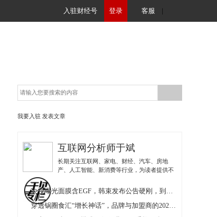
入驻财经号
登录
客服
|
我要入驻
发表文章
互联网分析师于斌
长期关注互联网、家电、财经、汽车、房地
产、人工智能、新消费等行业，为读者提供不
同视角的解读。
央视曝光面膜含EGF，韩束发布公告硬刚，到底谁在撒谎？
穿透锅圈食汇“增长神话”，品牌与加盟商的2025冷暖鸿沟