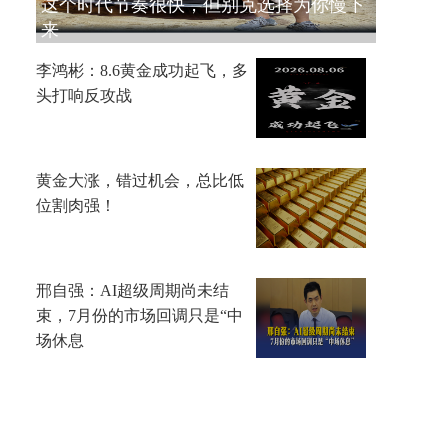
这个时代节奏很快，但别克选择为你慢下
来
李鸿彬：8.6黄金成功起飞，多
头打响反攻战
黄金大涨，错过机会，总比低
位割肉强！
邢自强：AI超级周期尚未结
束，7月份的市场回调只是“中
场休息