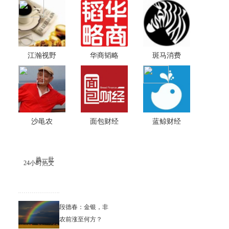
江瀚视野
华商韬略
斑马消费
沙黾农
面包财经
蓝鲸财经
换一批
24小时热文
段德春：金银，非
农前涨至何方？