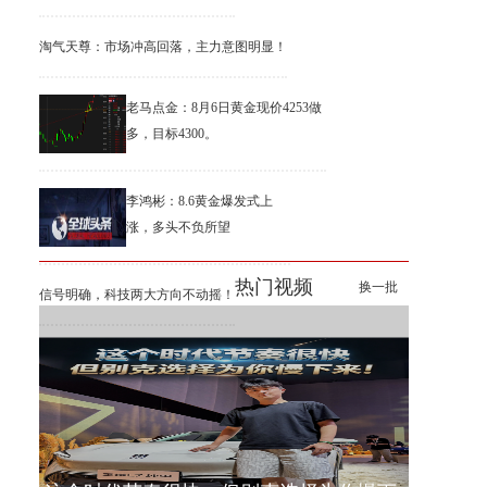
淘气天尊：市场冲高回落，主力意图明显！
老马点金：8月6日黄金现价4253做
多，目标4300。
李鸿彬：8.6黄金爆发式上
涨，多头不负所望
热门视频
换一批
信号明确，科技两大方向不动摇！