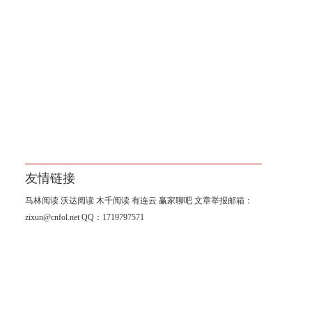
友情链接
马林阅读
沃达阅读
木千阅读
有连云
赢家聊吧
文章举报邮箱：
zixun@cnfol.net
QQ：1719797571