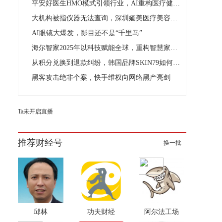
平安好医生HMO模式引领行业，AI重构医疗健康新生态
大机构被指仪器无法查询，深圳婳美医疗美容陷效果争议！
AI眼镜大爆发，影目还不是“千里马”
海尔智家2025年以科技赋能全球，重构智慧家居新生态
从积分兑换到退款纠纷，韩国品牌SKIN79如何讲好规模故事？
黑客攻击绝非个案，快手维权向网络黑产亮剑
Ta未开启直播
推荐财经号
换一批
邱林
功夫财经
阿尔法工场