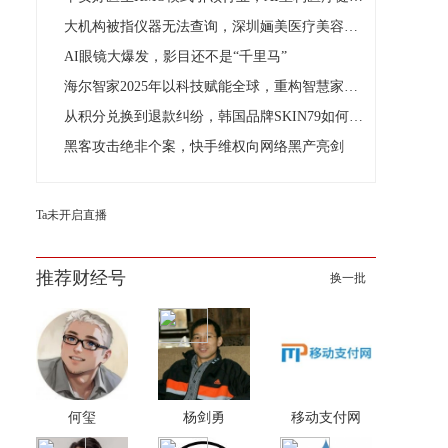
大机构被指仪器无法查询，深圳婳美医疗美容陷效果争议！
AI眼镜大爆发，影目还不是“千里马”
海尔智家2025年以科技赋能全球，重构智慧家居新生态
从积分兑换到退款纠纷，韩国品牌SKIN79如何讲好规模故事？
黑客攻击绝非个案，快手维权向网络黑产亮剑
Ta未开启直播
推荐财经号
换一批
何玺
杨剑勇
移动支付网