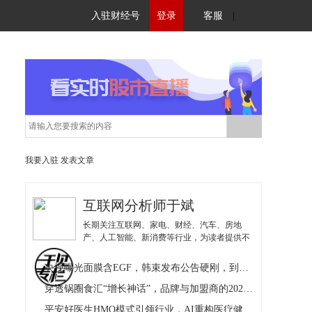
入驻财经号
登录
客服
|
我要入驻
发表文章
互联网分析师于斌
长期关注互联网、家电、财经、汽车、房地
产、人工智能、新消费等行业，为读者提供不
同视角的解读。
央视曝光面膜含EGF，韩束发布公告硬刚，到底谁在撒谎？
穿透锅圈食汇“增长神话”，品牌与加盟商的2025冷暖鸿沟
平安好医生HMO模式引领行业，AI重构医疗健康新生态