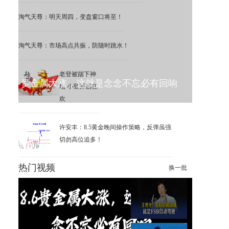
淘气天尊：明天周四，变盘窗口将至！
淘气天尊：市场高点共振，防随时跳水！
老登被踹下神
贵金属大涨，这就是念念不忘必有回响
坛 小登开启狂
欢
许安丰：8.5黄金晚间操作策略，反弹虽强
切勿高位追多！
热门视频
换一批
8月6日-黄金这根大阳线出来之
后，我只做一个方向。
王煜全：特斯拉的灵魂就是