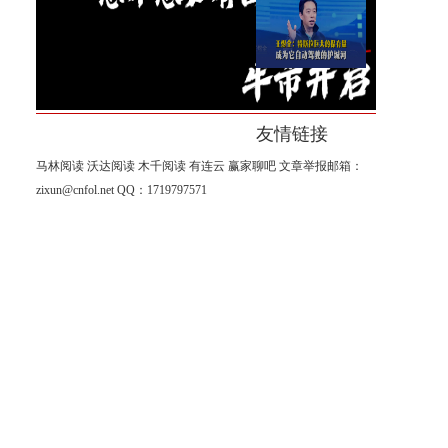
FSD自动驾驶
王煜全：特斯拉巨大的保有
量，成为它自动驾驶的护城河
友情链接
马林阅读
沃达阅读
木千阅读
有连云
赢家聊吧
文章举报邮箱：
zixun@cnfol.net
QQ：1719797571