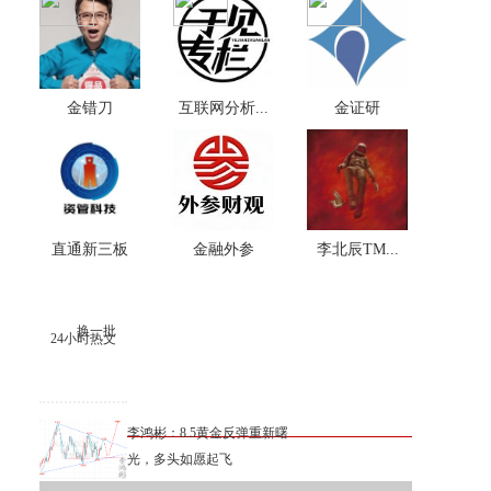
金错刀
互联网分析...
金证研
直通新三板
金融外参
李北辰TM...
换一批
24小时热文
李鸿彬：8.5黄金反弹重新曙
光，多头如愿起飞