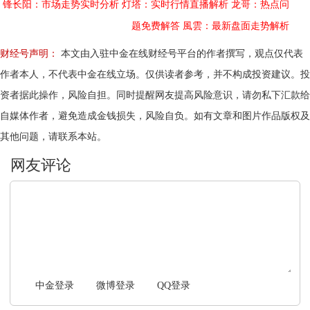
锋长阳：市场走势实时分析
灯塔：实时行情直播解析
龙哥：热点问
题免费解答
風雲：最新盘面走势解析
财经号声明：
本文由入驻中金在线财经号平台的作者撰写，观点仅代表
作者本人，不代表中金在线立场。仅供读者参考，并不构成投资建议。投
资者据此操作，风险自担。同时提醒网友提高风险意识，请勿私下汇款给
自媒体作者，避免造成金钱损失，风险自负。如有文章和图片作品版权及
其他问题，请联系本站。
文明上网，理性发言
中金登录
微博登录
QQ登录