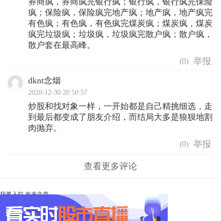
券商疯，券商疯完银行疯；银行疯，银行疯完保险
疯；保险疯，保险疯完地产疯；地产疯，地产疯完
有色疯；有色疯，有色疯完煤炭疯；煤炭疯，煤炭
疯完垃圾疯；垃圾疯，垃圾疯完散户疯；散户疯，
散户套在最高峰。
(
0
)
dknt念烟
2020-12-30 20:50:57
炒股和找对象一样，一开始都是自己精挑细选，走
到最后都变成了朋友介绍，而结局大多是狼狈地割
肉抛弃。
(
0
)
查看更多评论
我要入驻
发表文章
Ta未开启直播