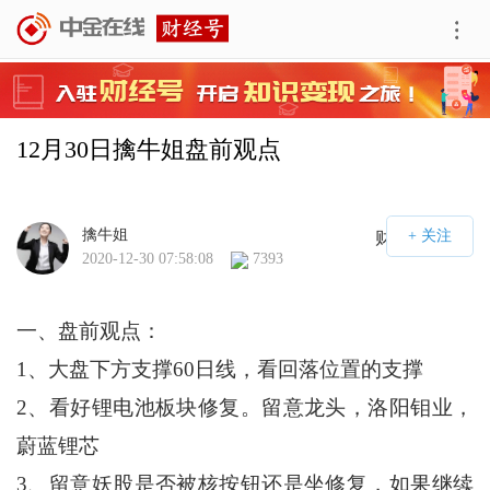
12月30日擒牛姐盘前观点
擒牛姐
财经号APP
2020-12-30 07:58:08
7393
一、盘前观点：
1、大盘下方支撑60日线，看回落位置的支撑
2、看好锂电池板块修复。留意龙头，洛阳钼业，
蔚蓝锂芯
3、留意妖股是否被核按钮还是坐修复，如果继续