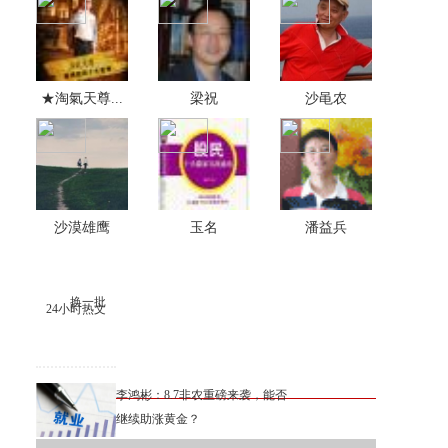
★淘氣天尊...
梁祝
沙黾农
沙漠雄鹰
玉名
潘益兵
换一批
24小时热文
李鸿彬：8.7非农重磅来袭，能否
继续助涨黄金？