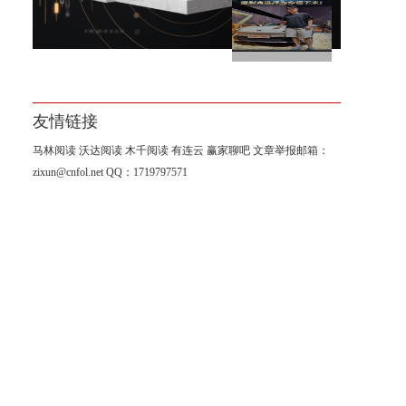
这个时代节奏很快，但别克选
择为你慢下来
友情链接
马林阅读
沃达阅读
木千阅读
有连云
赢家聊吧
文章举报邮箱：
zixun@cnfol.net
QQ：1719797571