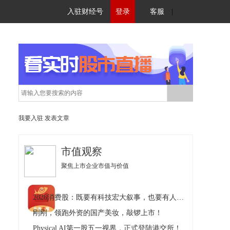
入驻财经号
登录
客服
|
我要入驻
发表文章
市值观察
聚焦上市企业市值与价值
2026消费股：既要有科技宏大叙事，也要有人间烟火气
刚刚，领跑外资的国产美妆，敲锣上市！
Physical AI第一股五一视界，正式登陆港交所！