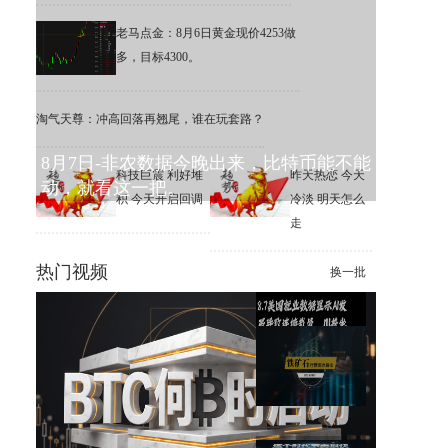
老马点金：8月6日黄金现价4253做
多，目标4300。
淘气天尊：冲高回落再翘尾，谁在玩套路？
8月7日-非农数据今晚出来，比特币能不能
科技巨震 利好堆
昨天热恋 今天
动，就看这一把。
积 今天开启回调
冷淡 明天怎么
走
热门视频
换一批
美国就业数据显示AI发展导致
连续裁员，川普坐不住了
趋势追踪2.0星雅龙老师课程8月
7日铁矿石日内观点解读