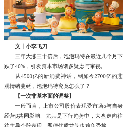
文丨小李飞刀
三年大涨三十倍后，泡泡玛特在最近几个月下
跌了40%，引发资本市场诸多疑虑与审视。
从4500亿的新消费神话，到如今2700亿的悲
观情绪蔓延，泡泡玛特究竟怎么了？
【一次非基本面的调整】
一般而言，上市公司股价表现受市场α与自身
经营β共同影响。尤其是下行趋势中，大盘走向往
往主导个股表现，即便优质龙头也难免受挫。