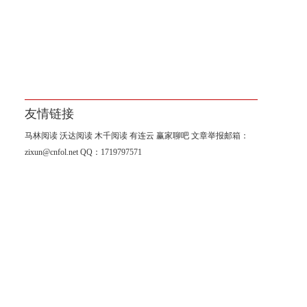
友情链接
马林阅读
沃达阅读
木千阅读
有连云
赢家聊吧
文章举报邮箱：
zixun@cnfol.net
QQ：1719797571