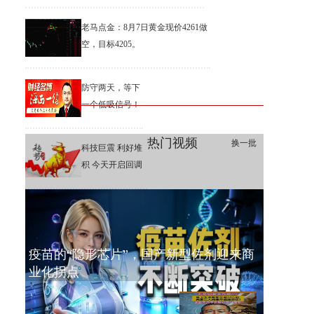
老马点金：8月7日黄金现价4261做
空，目标4205。
防守两天，等下
一个低吸信号！
热门视频
换一批
科技巨震 利好堆
积 今天开启回调
疫苗的“隐形芯片”，国产新型佐剂迎来商
业化拐点
兆易创新大涨超8%，葛卫东逆