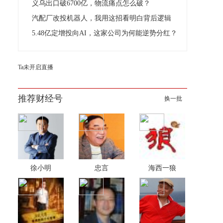
义乌出口破6700亿，物流痛点怎么破？
汽配厂改投机器人，我用这招看明白背后逻辑
5.48亿定增投向AI，这家公司为何能逆势分红？
Ta未开启直播
推荐财经号
换一批
徐小明
忠言
海西一狼