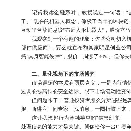
记得我读金融系时，教授说过一句话："当
了。"现在的机器人概念，像极了当年的区块链
互动平台放消息说"布局人形机器人"，股价立
我观察到一个有趣的现象：这些公司切入机器
部件供应商"，要么就宣布和某家明星创业公司
搞"具身智能硬件"，股价一周涨了40%。但你
二、量化视角下的市场博弈
市场震荡的本质有两层含义：一是为行情做
过调仓提高持仓安全边际。眼下市场流动性充
但问题来了：普通投资者怎么分辨哪些是真
报、听讲座、问专家、找消息，一圈折腾下来
这让我想起行为金融学里的"信息幻觉"——
处理信息的能力才是关键。就像给你一台F1赛