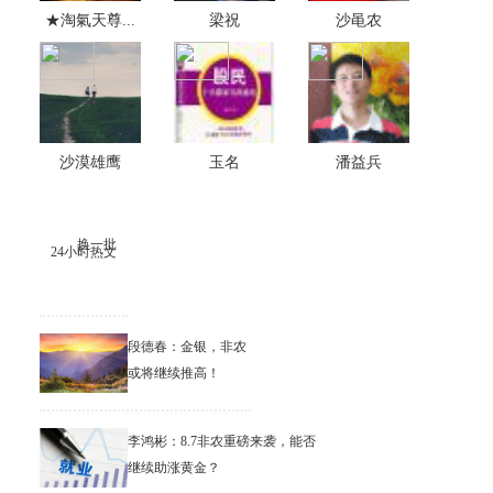
★淘氣天尊...
梁祝
沙黾农
沙漠雄鹰
玉名
潘益兵
换一批
24小时热文
段德春：金银，非农
或将继续推高！
李鸿彬：8.7非农重磅来袭，能否
继续助涨黄金？