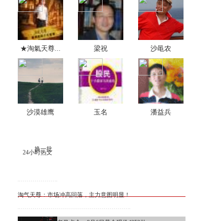
★淘氣天尊...
梁祝
沙黾农
沙漠雄鹰
玉名
潘益兵
换一批
24小时热文
淘气天尊：市场冲高回落，主力意图明显！