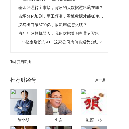
基金经理转全市场，背后的大数据逻辑藏在哪？
市场分化加剧，军工领涨，看懂数据才能抓住真机会
义乌出口破6700亿，物流痛点怎么破？
汽配厂改投机器人，我用这招看明白背后逻辑
5.48亿定增投向AI，这家公司为何能逆势分红？
Ta未开启直播
推荐财经号
换一批
徐小明
忠言
海西一狼