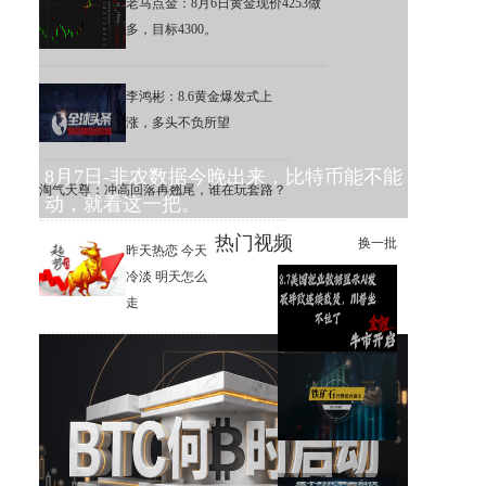
老马点金：8月6日黄金现价4253做
多，目标4300。
李鸿彬：8.6黄金爆发式上
涨，多头不负所望
8月7日-非农数据今晚出来，比特币能不能
淘气天尊：冲高回落再翘尾，谁在玩套路？
动，就看这一把。
热门视频
换一批
昨天热恋 今天
冷淡 明天怎么
走
美国就业数据显示AI发展导致
连续裁员，川普坐不住了
趋势追踪2.0星雅龙老师课程8月
7日铁矿石日内观点解读