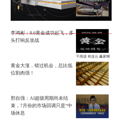
这个时代节奏很快，但别克选
择为你慢下来
李鸿彬：8.6黄金成功起飞，多
头打响反攻战
马林阅读
沃达阅读
木
千阅读
有连云
赢家聊
吧
文章举报邮箱：
黄金大涨，错过机会，总比低
zixun@cnfol.net
QQ：
位割肉强！
1719797571
邢自强：AI超级周期尚未结
友情链接
束，7月份的市场回调只是“中
场休息