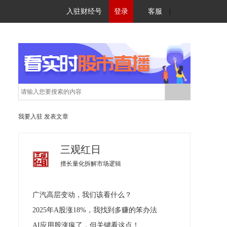
入驻财经号
登录
客服
|
我要入驻
发表文章
三观红日
擅长量化拆解市场逻辑
广汽高层变动，我们该看什么？
2025年A股涨18%，我找到多赚的笨办法
AI应用股涨疯了，但关键看这点！