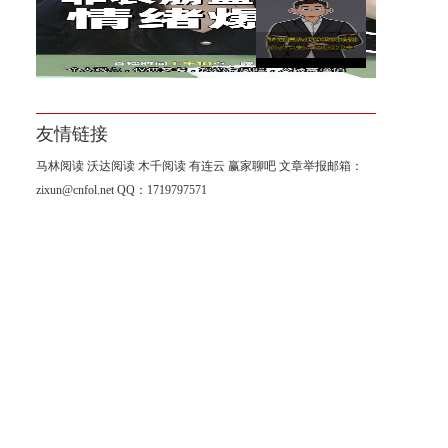
杨山海：8月非农进入倒计时阶
段！
友情链接
马林阅读
沃达阅读
木千阅读
有连云
赢家聊吧
文章举报邮箱：
zixun@cnfol.net
QQ：1719797571