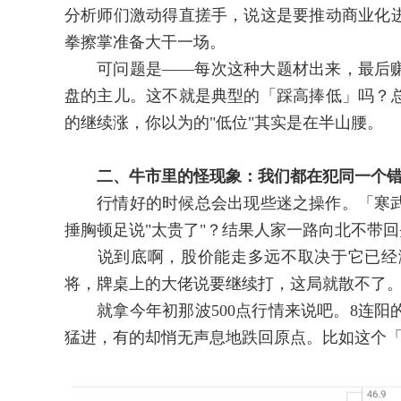
分析师们激动得直搓手，说这是要推动商业化
拳擦掌准备大干一场。
可问题是——每次这种大题材出来，最后赚
盘的主儿。这不就是典型的「踩高捧低」吗？
的继续涨，你以为的"低位"其实是在半山腰。
二、牛市里的怪现象：我们都在犯同一个
行情好的时候总会出现些迷之操作。「寒武
捶胸顿足说"太贵了"？结果人家一路向北不带
说到底啊，股价能走多远不取决于它已经涨
将，牌桌上的大佬说要继续打，这局就散不了
就拿今年初那波500点行情来说吧。8连阳
猛进，有的却悄无声息地跌回原点。比如这个「