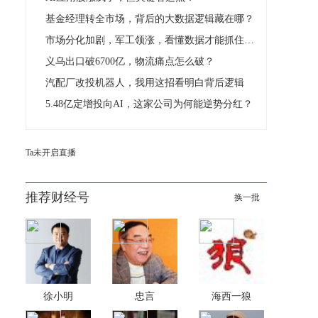
基金经理转全市场，背后的大数据逻辑藏在哪？
市场分化加剧，军工领涨，看懂数据才能抓住真机会
义乌出口破6700亿，物流痛点怎么破？
汽配厂改投机器人，我用这招看明白背后逻辑
5.48亿定增投向AI，这家公司为何能逆势分红？
Ta未开启直播
推荐财经号
换一批
徐小明
忠言
海西一狼