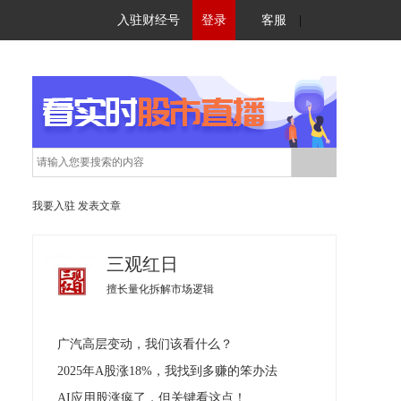
入驻财经号
登录
客服
|
我要入驻
发表文章
三观红日
擅长量化拆解市场逻辑
广汽高层变动，我们该看什么？
2025年A股涨18%，我找到多赚的笨办法
AI应用股涨疯了，但关键看这点！