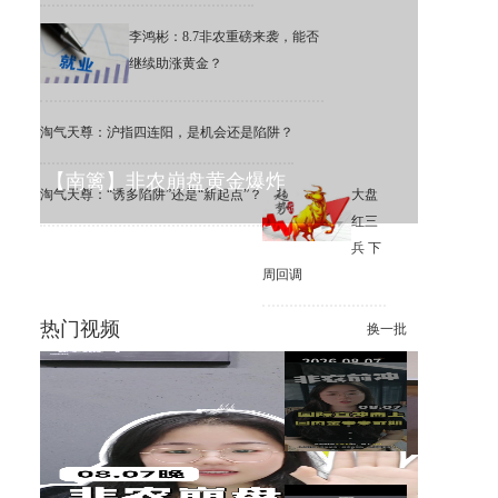
李鸿彬：8.7非农重磅来袭，能否
继续助涨黄金？
淘气天尊：沪指四连阳，是机会还是陷阱？
【南篱】非农崩盘黄金爆炸
淘气天尊：“诱多陷阱”还是“新起点”？
大盘
红三
兵 下
周回调
热门视频
换一批
李鸿彬：8.7黄金大非农来了，
你看涨还是看跌？
【南篱】黄金想涨要注意