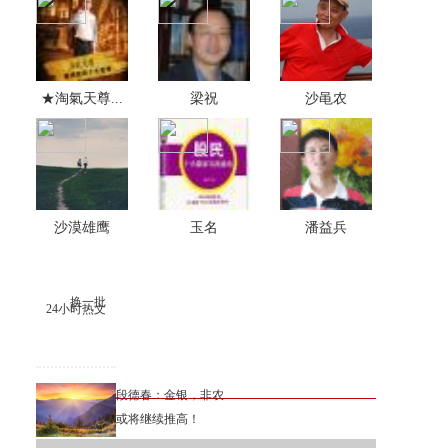
★淘氣天尊...
梁祝
沙黾农
沙漠雄鹰
玉名
潘益兵
换一批
24小时热文
段德春：金银，非农
或将继续推高！