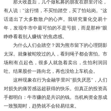
那天收盘后，几个做私募的朋友在群里讨论，
有人说："这行情，不买怕踏空，买了怕站岗。"这
话道出了大多数散户的心声。我研究量化交易十
年，发现牛市中最可怕的不是亏损，而是那种"眼
睁睁看着别人赚钱"的焦虑感。
为什么人们会踏空？因为熊市留下的心理阴影
太深。就像被蛇咬过的人，看到绳子都会害怕。市
场刚有点起色，很多人就急着卖出，生怕利润回
吐。结果股价一路向北，再也没给上车机会。
这种现象在行为金融学里叫"损失厌恶"，人们
对损失的痛苦感远超获得的快乐。但真正的投资高
手都明白：牛市赚的是
共
识的钱。当机构资金形成
一致预期时，趋势就不会轻易结束。