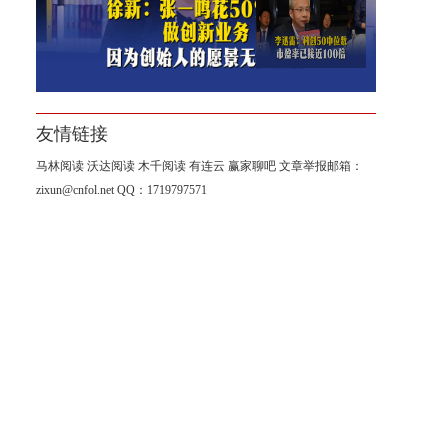
李迅雷：科创50中位数市盈率
已接近100倍
友情链接
马林阅读
沃达阅读
木千阅读
有连云
赢家聊吧
文章举报邮箱：
zixun@cnfol.net
QQ：1719797571