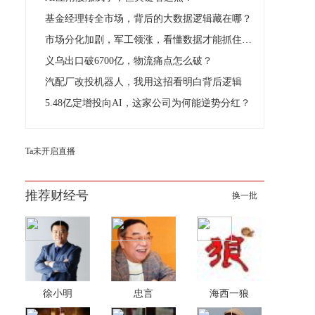
基金经理转全市场，背后的大数据逻辑藏在哪？
市场分化加剧，军工领涨，看懂数据才能抓住真机会
义乌出口破6700亿，物流痛点怎么破？
汽配厂改投机器人，我用这招看明白背后逻辑
5.48亿定增投向AI，这家公司为何能逆势分红？
Ta未开启直播
推荐财经号
换一批
徐小明
忠言
海西一狼