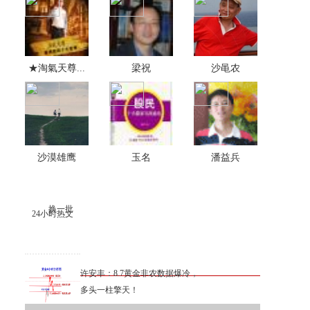
★淘氣天尊...
梁祝
沙黾农
沙漠雄鹰
玉名
潘益兵
换一批
24小时热文
许安丰：8.7黄金非农数据爆冷，
多头一柱擎天！