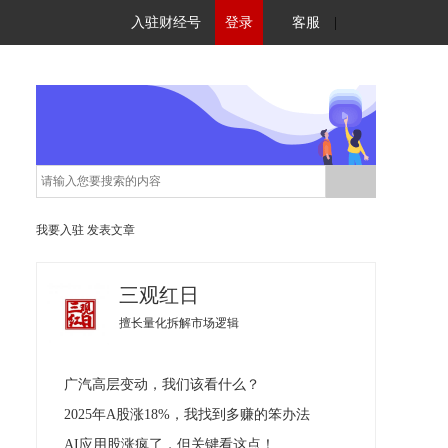
入驻财经号
登录
客服
|
我要入驻
发表文章
三观红日
擅长量化拆解市场逻辑
广汽高层变动，我们该看什么？
2025年A股涨18%，我找到多赚的笨办法
AI应用股涨疯了，但关键看这点！