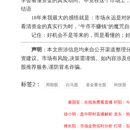
学会看懂资金的真实动向。毕竟在这个市场上，"
结语
18年来我最大的感悟就是：市场永远是对的
看清资金的真实行为时，"牛市不赚钱"的魔咒
记住：好机会不是等来的，而是看懂的；好
声明
：本文所涉信息均来自公开渠道整理分
资建议。市场有风险,决策需谨慎。如内容涉及
股推荐服务,谨防冒名诈骗。
标签2：
周期股
白马股
基金重仓股
科技股
秦国安：在线免费看直播
轩阳：今
徐小明：盘中即时直播解析
龙头：热
锋长阳：市场走势实时分析
灯塔：实