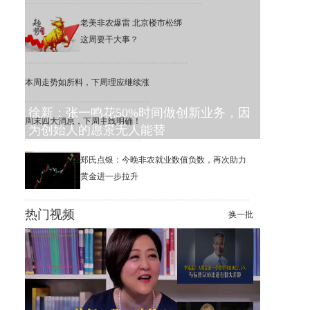
老美非农爆雷 北京楼市松绑
这周要干大事？
本周走势如所料，下周理应继续涨
徐新：张一鸣花50%时间做创新业务，因
周末四大消息，下周主线明确！
为创始人的愿景无人能替
郑氏点银：今晚非农就业数值负数，再次助力
黄金进一步拉升
热门视频
换一批
李迅雷：6.3%的公司，撑起了
美股1万家公司的市值增长
李迅雷：A股一季度平均ROE
为7.5%，远低于标普500