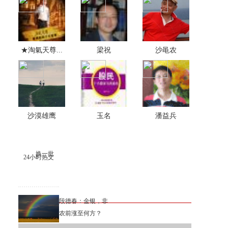
★淘氣天尊...
梁祝
沙黾农
沙漠雄鹰
玉名
潘益兵
换一批
24小时热文
段德春：金银，非
农前涨至何方？