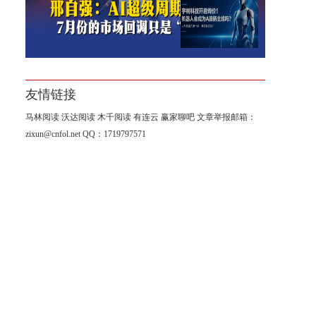
宇树科技开启询价！机器人会
成为 A 股新主线吗？
友情链接
马林阅读
沃达阅读
木千阅读
有连云
赢家聊吧
文章举报邮箱：
zixun@cnfol.net
QQ：1719797571