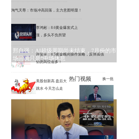
淘气天尊：市场冲高回落，主力意图明显！
李鸿彬：8.6黄金爆发式上
涨，多头不负所望
邢自强：AI超级周期尚未结束，7月份的市
许安丰：8.5黄金晚间操作策略，反弹虽强
场回调只是“中场休息
切勿高位追多！
热门视频
换一批
美股创新高 盘后大
跳水 今天怎么走
李大霄：我们要吸取韩国的教
训，谨慎使用杠杆
【南篱】黄金大涨也有机会