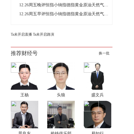
12.26周五晚评恒指小纳指德指黄金原油天然气铜操作建议
12.26周五早评恒指小纳指德指黄金原油天然气铜操作建议
Ta未开启直播
Ta未开启路演
推荐财经号
换一批
王杨
头狼
盛文兵
景良东
抢钱俱乐部
易知行