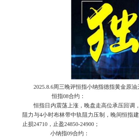
2025.8.6周三晚评恒指小纳指德指黄金原
恒指08合约：
恒指日内震荡上涨，晚盘走高位承压回调，恒指
阻力与4小时布林带中轨阻力压制，晚间恒指建议回
止损24710，止盈24850-24900；
小纳指09合约：