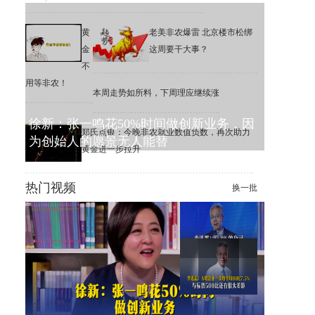
黄
老美非农爆雷 北京楼市松绑
金
这周要干大事？
不
用等非农！
本周走势如所料，下周理应继续涨
徐新：张一鸣花50%时间做创新业务，因
郑氏点银：今晚非农就业数值负数，再次助力
为创始人的愿景无人能替
黄金进一步拉升
热门视频
换一批
李迅雷：6.3%的公司，撑起了
美股1万家公司的市值增长
李迅雷：A股一季度平均ROE
为7.5%，远低于标普500