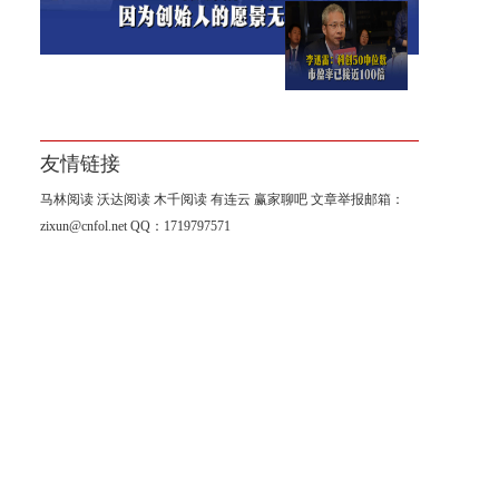
李迅雷：科创50中位数市盈率
已接近100倍
友情链接
马林阅读
沃达阅读
木千阅读
有连云
赢家聊吧
文章举报邮箱：
zixun@cnfol.net
QQ：1719797571