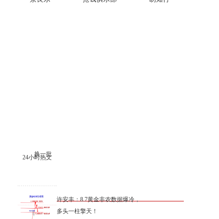
换一批
24小时热文
许安丰：8.7黄金非农数据爆冷，
多头一柱擎天！